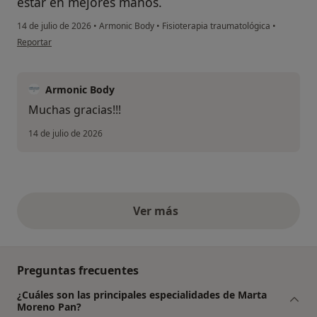
estar en mejores manos.
14 de julio de 2026
•
Armonic Body
•
Fisioterapia traumatológica
•
en opinión del usuario VE
Reportar
Armonic Body
Muchas gracias!!!
14 de julio de 2026
Ver más
opiniones anteriores
Preguntas frecuentes
¿Cuáles son las principales especialidades de Marta
Moreno Pan?