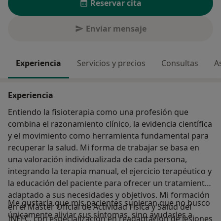
Reservar cita
Enviar mensaje
Experiencia
Servicios y precios
Consultas
A
Experiencia
Entiendo la fisioterapia como una profesión que
combina el razonamiento clínico, la evidencia científica
y el movimiento como herramienta fundamental para
recuperar la salud. Mi forma de trabajar se basa en
una valoración individualizada de cada persona,
integrando la terapia manual, el ejercicio terapéutico y
la educación del paciente para ofrecer un tratamiento
adaptado a sus necesidades y objetivos. Mi formación
Me gustaría que mis pacientes supieran que no busco
en el Máster Oficial de Actividad Física y Salud del
únicamente aliviar sus síntomas, sino ayudarles a
INEFC, con especialización en readaptación de lesiones