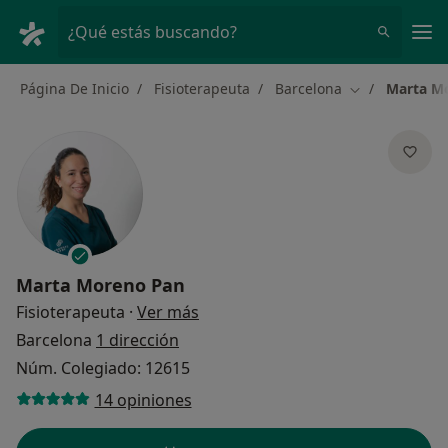
Men
¿Qué estás buscando?
Página De Inicio
Fisioterapeuta
Barcelona
Marta M
Cambiar de ci
Marta Moreno Pan
sobre las especializaciones
Fisioterapeuta
·
Ver más
Barcelona
1 dirección
Núm. Colegiado: 12615
14 opiniones