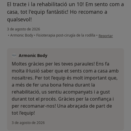
El tracte i la rehabilitació un 10! Em sento com a
casa, tot l'equip fantàstic! Ho recomano a
qualsevol!
3 de agosto de 2026
en opinión del usua
•
Armonic Body
•
Fisioterapia post-cirugía de la rodilla
•
Reportar
Armonic Body
Moltes gràcies per les teves paraules! Ens fa
molta il·lusió saber que et sents com a casa amb
nosaltres. Per tot l’equip és molt important que,
a més de fer una bona feina durant la
rehabilitació, us sentiu acompanyats i a gust
durant tot el procés. Gràcies per la confiança i
per recomanar-nos! Una abraçada de part de
tot l’equip!
3 de agosto de 2026