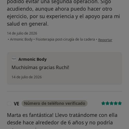
podido evitar una segunda operación. Sigo
acudiendo, aunque ahora puedo hacer otro
ejercicio, por su experiencia y el apoyo para mi
salud en general.
14 de julio de 2026
en opinión del usua
•
Armonic Body
•
Fisioterapia post-cirugía de la cadera
•
Reportar
Armonic Body
Muchisímas gracias Ruchi!
14 de julio de 2026
VE
Número de teléfono verificado
V
Marta es fantástica! Llevo tratándome con ella
desde hace alrededor de 6 años y no podría