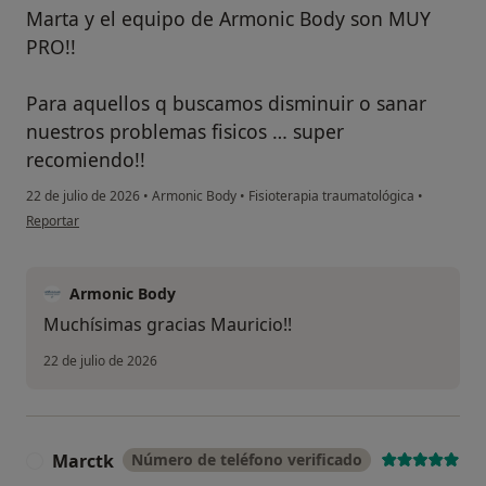
Marta y el equipo de Armonic Body son MUY
PRO!!
Para aquellos q buscamos disminuir o sanar
nuestros problemas fisicos … super
recomiendo!!
22 de julio de 2026
•
Armonic Body
•
Fisioterapia traumatológica
•
en opinión del usuario MP
Reportar
Armonic Body
Muchísimas gracias Mauricio!!
22 de julio de 2026
Marctk
Número de teléfono verificado
M