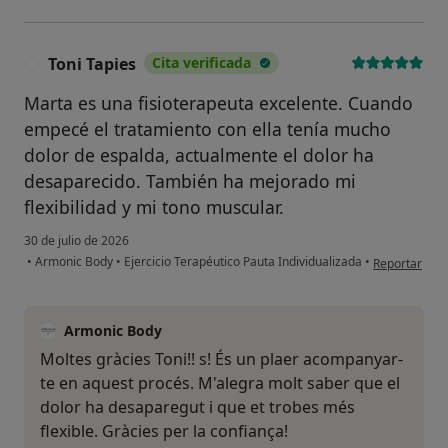
Toni Tapies
Cita verificada
T
Marta es una fisioterapeuta excelente. Cuando
empecé el tratamiento con ella tenía mucho
dolor de espalda, actualmente el dolor ha
desaparecido. También ha mejorado mi
flexibilidad y mi tono muscular.
30 de julio de 2026
en opinión de
•
Armonic Body
•
Ejercicio Terapéutico Pauta Individualizada
•
Reportar
Armonic Body
Moltes gràcies Toni!! s! És un plaer acompanyar-
te en aquest procés. M'alegra molt saber que el
dolor ha desaparegut i que et trobes més
flexible. Gràcies per la confiança!