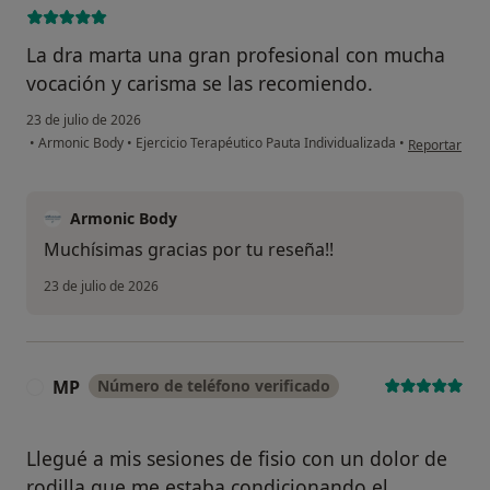
La dra marta una gran profesional con mucha
vocación y carisma se las recomiendo.
23 de julio de 2026
en opinión de
•
Armonic Body
•
Ejercicio Terapéutico Pauta Individualizada
•
Reportar
Armonic Body
Muchísimas gracias por tu reseña!!
23 de julio de 2026
MP
Número de teléfono verificado
M
Llegué a mis sesiones de fisio con un dolor de
rodilla que me estaba condicionando el