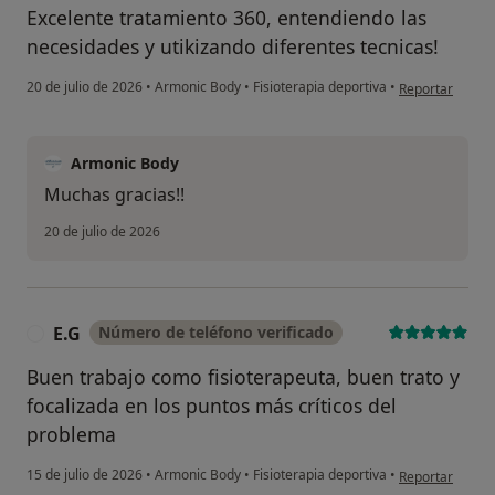
Excelente tratamiento 360, entendiendo las
necesidades y utikizando diferentes tecnicas!
en opinión del 
20 de julio de 2026
•
Armonic Body
•
Fisioterapia deportiva
•
Reportar
Armonic Body
Muchas gracias!!
20 de julio de 2026
E.G
Número de teléfono verificado
E
Buen trabajo como fisioterapeuta, buen trato y
focalizada en los puntos más críticos del
problema
en opinión del 
15 de julio de 2026
•
Armonic Body
•
Fisioterapia deportiva
•
Reportar