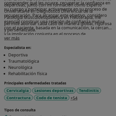
comprender qué les ocurre, recuperar la confianza en
deportivas, junto con mi formación como Experto
su cuerpo y participar activamente en su proceso de
Universitario en Diagnóstico Diferencial de la
recuperación. Para alcanzar este objetivo, considero
Patología Musculoesquelética en Fisioterapia, me
esencial construir una relación de confianza mutua
permite abordar cada caso de manera global, rigurosa
con el paciente, basada en la comunicación, la cercanía
y personalizada.
y la implicación conjunta en el proceso de
Sobre mí
ver más
recuperación.
Especialista en:
Deportiva
Traumatológica
Neurológica
Rehabilitación física
Principales enfermedades tratadas
Cervicalgia
Lesiones deportivas
Tendinitis
a11y_sr_more_dise
Contractura
Codo de tenista
+54
Tipos de consulta