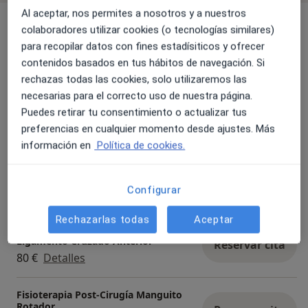
Al aceptar, nos permites a nosotros y a nuestros
Servicios y precios
colaboradores utilizar cookies (o tecnologías similares)
para recopilar datos con fines estadísiticos y ofrecer
Fisioterapia deportiva
Reservar cita
contenidos basados en tus hábitos de navegación. Si
80 €
Detalles
rechazas todas las cookies, solo utilizaremos las
necesarias para el correcto uso de nuestra página.
Fisioterapia post-cirugía de la
Puedes retirar tu consentimiento o actualizar tus
cadera
Reservar cita
preferencias en cualquier momento desde ajustes. Más
80 €
Detalles
información en
Política de cookies.
Fisioterapia post-cirugía de la rodilla
Reservar cita
80 €
Detalles
Configurar
Rechazarlas todas
Aceptar
Fisioterapia Post-Cirugía de
Ligamento Cruzado Anterior
Reservar cita
80 €
Detalles
Fisioterapia Post-Cirugía Manguito
Rotador