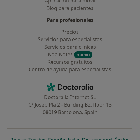
Aplicación para móvil
Blog para pacientes
Para profesionales
Precios
Servicios para especialistas
Servicios para clínicas
Noa Notes
nuevo
Recursos gratuitos
Centro de ayuda para especialistas
Contacto
Doctoralia - Página de inicio
Doctoralia Internet SL
C/ Josep Pla 2 - Building B2, floor 13
08019 Barcelona, Spain
se abre en una nueva pestaña
se abre en una nueva pestaña
se abre en una nueva pestaña
se abre en una nueva pes
se abre en 
se a