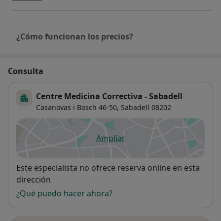
¿Cómo funcionan los precios?
Consulta
Centre Medicina Correctiva - Sabadell
Casanovas i Bosch 46-50,
Sabadell
08202
Ampliar
se abre en una nueva pestañ
Disponibilidad
Este especialista no ofrece reserva online en esta
dirección
¿Qué puedo hacer ahora?