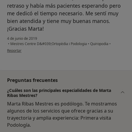
retraso y había más pacientes esperando pero
me dedicó el tiempo necesario. Me sentí muy
bien atendida y tiene muy buenas manos.
¡Gracias Marta!
4 de junio de 2019
•
Mestres Centre D&#039;Ortopèdia i Podologia
•
Quiropodia
•
en opinión del usuario Cuenta eliminada
Reportar
Preguntas frecuentes
¿Cuáles son las principales especialidades de Marta
Ribas Mestres?
Marta Ribas Mestres es podólogo. Te mostramos
algunos de los servicios que ofrece gracias a su
trayectoria y amplia experiencia: Primera visita
Podología.