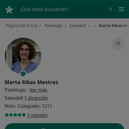
Men
¿Qué estás buscando?
Página De Inicio
Podólogo
Sabadell
Marta Ribas Me
Cambiar de ciudad
Marta Ribas Mestres
sobre las especializaciones
Podólogo
·
Ver más
Sabadell
1 dirección
Núm. Colegiado: 1211
1 opinión