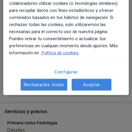
Al Centre d'Ortopèdia i Podologia Mestres realitzen tot
colaboradores utilizar cookies (o tecnologías similares)
Quiropodología
tipus de tractaments per a adults i nens, amb la millor
para recopilar datos con fines estadísiticos y ofrecer
Unidad de pie diabético y curación de úlceras
atenció personalitzada dels nostres experts podòlegs i
contenidos basados en tus hábitos de navegación. Si
crónicas
ortopedes.
rechazas todas las cookies, solo utilizaremos las
Cirugía podológica
necesarias para el correcto uso de nuestra página.
Biomecánica
Puedes retirar tu consentimiento o actualizar tus
Principales enfermedades tratadas
preferencias en cualquier momento desde ajustes. Más
información en
Política de cookies.
Uña del pie encarnada
Callos y callosidades (Quiropodia)
Onicomicosis
a11y_sr_
Pie de atleta
Úlcera neuropática plantar
+4
Configurar
Rechazarlas todas
Aceptar
Mostrar más detalles
sobre la experiencia
Servicios y precios
Primera visita Podología
Detalles