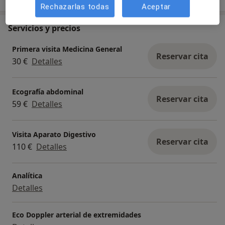
Rechazarlas todas
Aceptar
Servicios y precios
Primera visita Medicina General
Reservar cita
30 €
Detalles
Ecografía abdominal
Reservar cita
59 €
Detalles
Visita Aparato Digestivo
Reservar cita
110 €
Detalles
Analítica
Detalles
Eco Doppler arterial de extremidades