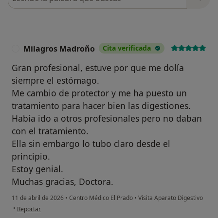
Milagros Madroño
Cita verificada
M
Gran profesional, estuve por que me dolía
siempre el estómago.
Me cambio de protector y me ha puesto un
tratamiento para hacer bien las digestiones.
Había ido a otros profesionales pero no daban
con el tratamiento.
Ella sin embargo lo tubo claro desde el
principio.
Estoy genial.
Muchas gracias, Doctora.
11 de abril de 2026
•
Centro Médico El Prado
•
Visita Aparato Digestivo
en opinión del usuario Milagros Madroño
•
Reportar