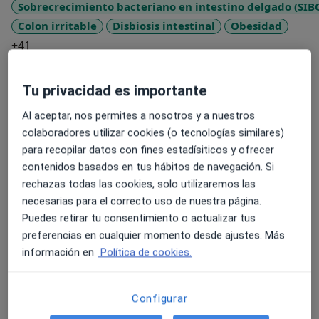
Sobrecrecimiento bacteriano en intestino delgado (SIB
Colon irritable
Disbiosis intestinal
Obesidad
a11y_sr_more_diseases
+41
Tipos de consulta
Tu privacidad es importante
Presencial
Ver direcciones (1)
Al aceptar, nos permites a nosotros y a nuestros
Fotos y vídeos
colaboradores utilizar cookies (o tecnologías similares)
para recopilar datos con fines estadísiticos y ofrecer
contenidos basados en tus hábitos de navegación. Si
rechazas todas las cookies, solo utilizaremos las
necesarias para el correcto uso de nuestra página.
Puedes retirar tu consentimiento o actualizar tus
preferencias en cualquier momento desde ajustes. Más
información en
Política de cookies.
Ver galería (1)
Configurar
Mostrar más detalles
sobre la experiencia