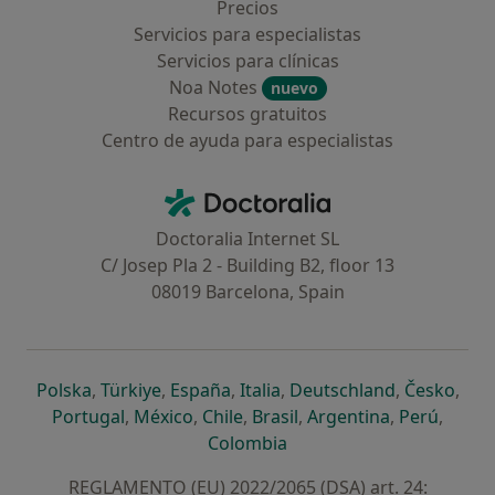
Precios
Servicios para especialistas
Servicios para clínicas
Noa Notes
nuevo
Recursos gratuitos
Centro de ayuda para especialistas
Contacto
Doctoralia - Página de inicio
Doctoralia Internet SL
C/ Josep Pla 2 - Building B2, floor 13
08019 Barcelona, Spain
se abre en una nueva pestaña
se abre en una nueva pestaña
se abre en una nueva pestaña
se abre en una nueva pes
se abre en 
se a
Polska
,
Türkiye
,
España
,
Italia
,
Deutschland
,
Česko
,
se abre en una nueva pestaña
se abre en una nueva pestaña
se abre en una nueva pestaña
se abre en una nueva p
se abre en 
se abr
Portugal
,
México
,
Chile
,
Brasil
,
Argentina
,
Perú
,
se abre en una nueva pe
Colombia
REGLAMENTO (EU) 2022/2065 (DSA) art. 24: