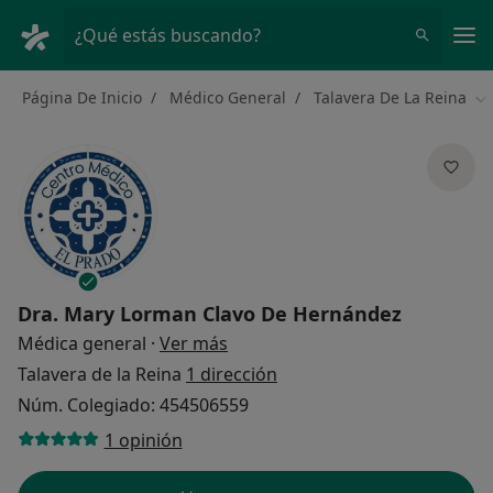
Men
¿Qué estás buscando?
Página De Inicio
Médico General
Talavera De La Reina
Ca
Dra.
Mary Lorman Clavo De Hernández
sobre las especializaciones
Médica general
·
Ver más
Talavera de la Reina
1 dirección
Núm. Colegiado: 454506559
1 opinión