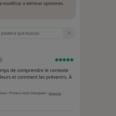
 modificar o eliminar opiniones.
 opiniones
opiniones
o
temps de comprendre le contexte
leurs et comment les prévenirs. À
en opinión del usuario Victoire
elona
•
Primera visita Osteopatía
•
Reportar