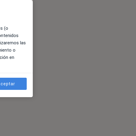
es (o
contenidos
lizaremos las
miento o
ción en
ceptar