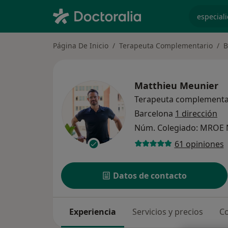
especiali
Página De Inicio
Terapeuta Complementario
B
Matthieu Meunier
Terapeuta complementa
Barcelona
1 dirección
Núm. Colegiado: MROE 
61 opiniones
Datos de contacto
Experiencia
Servicios y precios
Co