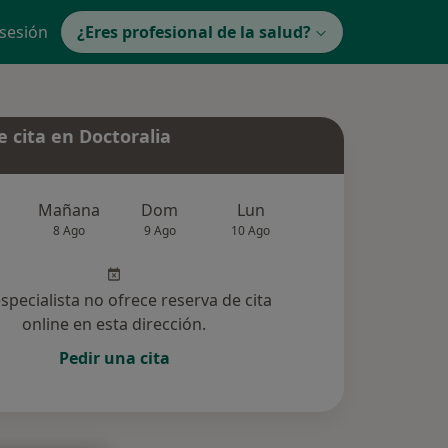
 sesión
¿Eres profesional de la salud?
 cita en Doctoralia
Mañana
Dom
Lun
Mar
Mié
8 Ago
9 Ago
10 Ago
11 Ago
12 Ag
especialista no ofrece reserva de cita
online en esta dirección.
Pedir una cita
ucionadas (13)