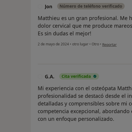
Jon
Número de teléfono verificado
J
Matthieu es un gran profesional. Me 
dolor cervical que me produce mareos,
Es sin dudas el mejor!
en opinión del usu
2 de mayo de 2024
•
otro lugar
•
Otro
•
Reportar
G.A.
Cita verificada
G
Mi experiencia con el osteópata Matth
profesionalidad se destacó desde el in
detalladas y comprensibles sobre mi 
competencia excepcional, abordando e
con un enfoque personalizado.