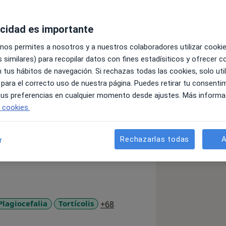
acidad es importante
 nos permites a nosotros y a nuestros colaboradores utilizar cooki
 similares) para recopilar datos con fines estadísiticos y ofrecer 
 tus hábitos de navegación. Si rechazas todas las cookies, solo uti
 para el correcto uso de nuestra página. Puedes retirar tu consenti
titulación superior de 5 años con
 tus preferencias en cualquier momento desde ajustes. Más informa
e cookies.
rtivo (artes marciales, jogging, raid,
Rechazarlas todas
A
r
05
ique Atman (COA), Sophia Antipolis,
a11y_sr_more_diseases
Plagiocefalia
Tortícolis
+68
deporte, UBO, Francia ,2010-2011.
trica , Francía, 2016-2018.