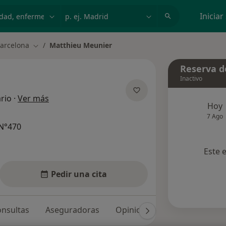
dad, enfermedad o nombre
p. ej. Madrid
Iniciar
arcelona
Matthieu Meunier
Cambiar de ciudad
Reserva de
Inactivo
sobre las especializaciones
rio
·
Ver más
Hoy
7 Ago
N°470
Este 
Pedir una cita
nsultas
Aseguradoras
Opiniones (61)
Dudas sol