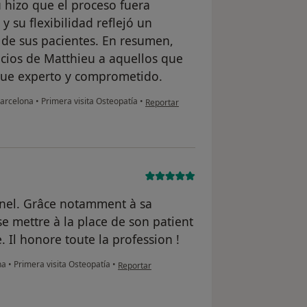
 hizo que el proceso fuera
y su flexibilidad reflejó un
de sus pacientes. En resumen,
cios de Matthieu a aquellos que
que experto y comprometido.
en opinión del usuario G.A.
Barcelona
•
Primera visita Osteopatía
•
Reportar
nnel. Grâce notamment à sa
se mettre à la place de son patient
. Il honore toute la profession !
en opinión del usuario Laurence
ona
•
Primera visita Osteopatía
•
Reportar