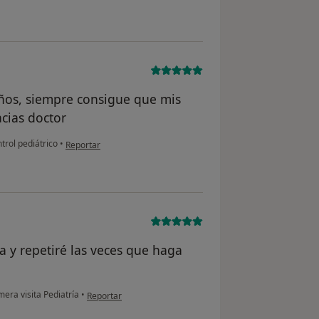
iños, siempre consigue que mis
cias doctor
en opinión del usuario Almudena
trol pediátrico
•
Reportar
ta y repetiré las veces que haga
en opinión del usuario Viorica
mera visita Pediatría
•
Reportar