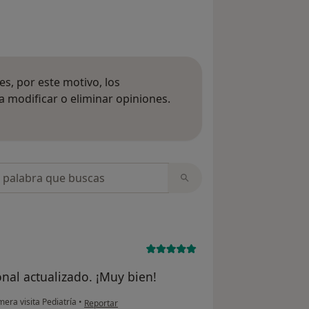
s, por este motivo, los
 modificar o eliminar opiniones.
 opiniones
opiniones
nal actualizado. ¡Muy bien!
en opinión del usuario BV
mera visita Pediatría
•
Reportar