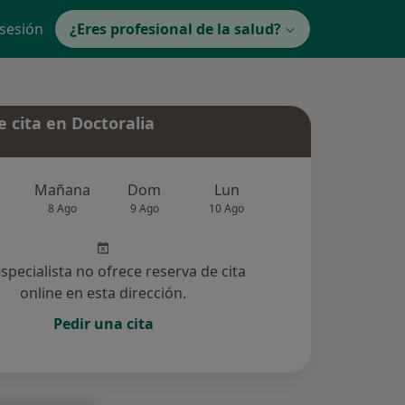
 sesión
¿Eres profesional de la salud?
 cita en Doctoralia
Mañana
Dom
Lun
Mar
Mié
8 Ago
9 Ago
10 Ago
11 Ago
12 Ag
especialista no ofrece reserva de cita
online en esta dirección.
Pedir una cita