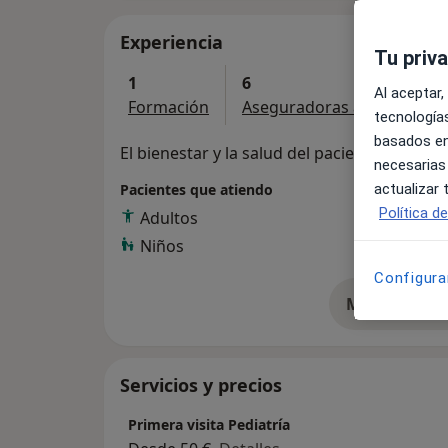
Experiencia
Tu priv
1
6
Al aceptar,
Formación
Aseguradoras aceptadas
tecnologías
basados en
El bienestar y la salud del paciente son mi 
necesarias
actualizar
Pacientes que atiendo
Política d
Adultos
Niños
Configura
Mostrar más 
so
Servicios y precios
Primera visita Pediatría