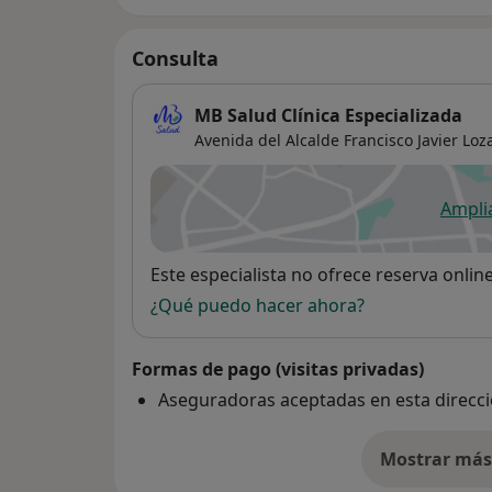
Consulta
MB Salud Clínica Especializada
Avenida del Alcalde Francisco Javier Loz
Ampli
se
Disponibilidad
Este especialista no ofrece reserva onlin
¿Qué puedo hacer ahora?
Formas de pago (visitas privadas)
Aseguradoras aceptadas en esta direcc
Mostrar más 
so