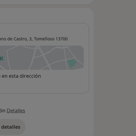
ano de Castro, 3,
Tomelloso
13700
ar
 abre en una nueva pestaña
e en esta dirección
ión
Detalles
detalles
bre la dirección