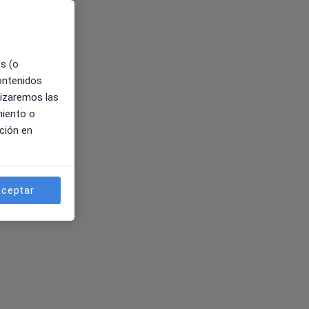
es (o
contenidos
lizaremos las
miento o
ción en
ceptar