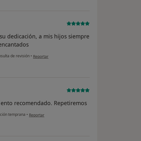
 su dedicación, a mis hijos siempre
 encantados
en opinión del usuario Vanesa N.S.
sulta de revisión
•
Reportar
amiento recomendado. Repetiremos
en opinión del usuario GM
ción temprana
•
Reportar