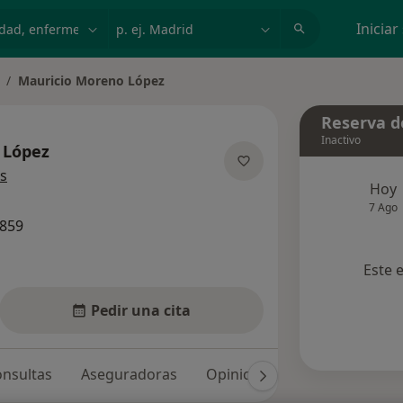
dad, enfermedad o nombre
p. ej. Madrid
Iniciar
Mauricio Moreno López
ambiar de ciudad
Reserva de
Inactivo
 López
sobre las especializaciones
s
Hoy
7 Ago
8859
Este 
Pedir una cita
nsultas
Aseguradoras
Opiniones (98)