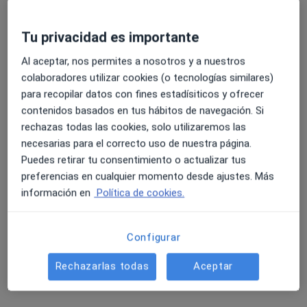
un ataque de pánico que me tomara el
alprazolan aunque haya pasado poco tiempo
y me da un ataque…
Tu privacidad es importante
Al aceptar, nos permites a nosotros y a nuestros
Dra. Tamara Lois Bouzas
colaboradores utilizar cookies (o tecnologías similares)
Psiquiatra
para recopilar datos con fines estadísiticos y ofrecer
Zaragoza
contenidos basados en tus hábitos de navegación. Si
rechazas todas las cookies, solo utilizaremos las
necesarias para el correcto uso de nuestra página.
Si su psiquiatra le ha indicado que puede tomar
Puedes retirar tu consentimiento o actualizar tus
alprazolam en caso de una crisis de pánico,
preferencias en cualquier momento desde ajustes. Más
puede seguir esa pauta aunque ya haya tomado
información en
Política de cookies.
la sertralina ese mismo día.
La sertralina…
Configurar
Rechazarlas todas
Aceptar