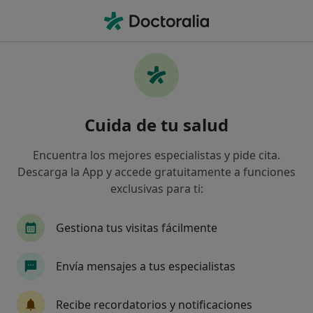
Men
¿Qué estás buscando?
Página De Inicio
Medicamentos
Lyrica
Cuida de tu salud
Encuentra los mejores especialistas y pide cita.
Información
Pregunta al Experto
Descarga la App y accede gratuitamente a funciones
exclusivas para ti:
Gestiona tus visitas fácilmente
Hola llevo tomando pregabalina hace 3 meses
Envía mensajes a tus especialistas
y perdí el apetito siento un vacío en el
estómago y tengo problemas digestivos
Recibe recordatorios y notificaciones
Ahora bajé la dosis de 75mg a 50mg porque