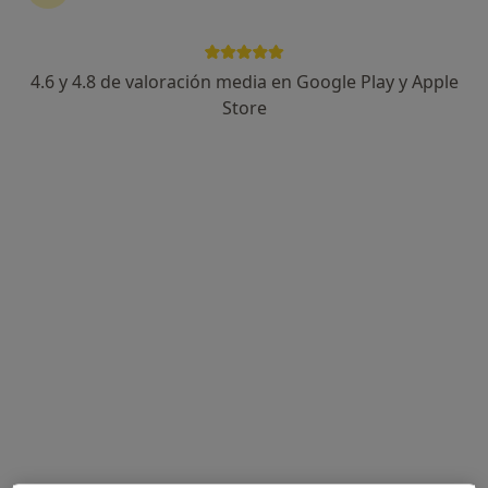
me pasó eso?
4.6 y 4.8 de valoración media en Google Play y Apple
Dr. Manuel Romero Jurado
Reumatólogo
Store
Córdoba
Buenos días. La pregabalina puede producir
molestias digestivas en algunas personas,
aunque la pérdida de apetito no es lo más
habitual. También puede deberse a otra causa
digestiva no…
Me ha dicho mi psiquiatra que me tome la
central Inna por la mañana de 25 y si me diera