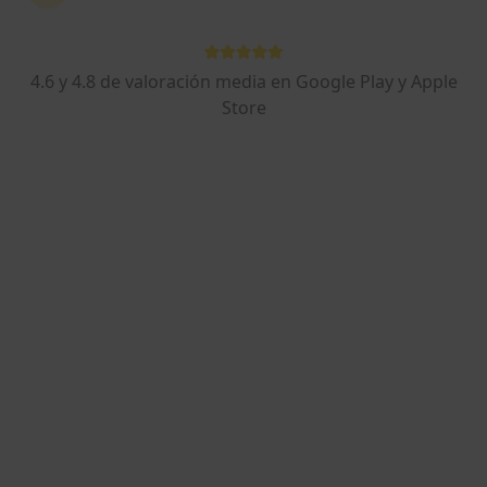
Dra. Lilia Amer
·
Ver más
Médica de familia, Médica estética
4.6 y 4.8 de valoración media en Google Play y Apple
38 opiniones
Store
Dirección
Online
Calle Marqués de Valdesevilla 24, Rafal
•
Mapa
Nuni Clínica Médico Estética
Este especialista no ofrece reserva de cita online en esta dirección.
Pedir una cita