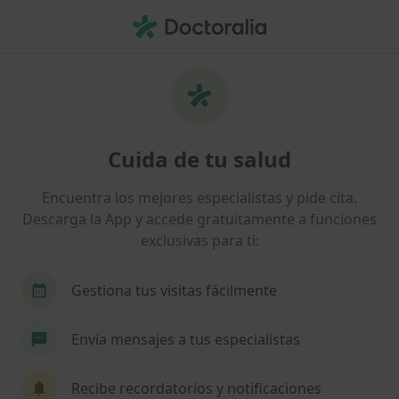
Men
Médico De Familia • Almoradí, Alicante
Filtros
Seguro
Mapa
Médicos de familia en Almoradí
Cuida de tu salud
Así organizamos los resultados
Encuentra los mejores especialistas y pide cita.
Descarga la App y accede gratuitamente a funciones
¿Cuál es tu compañía aseguradora?
exclusivas para ti:
Gestiona tus visitas fácilmente
Envía mensajes a tus especialistas
Recibe recordatorios y notificaciones