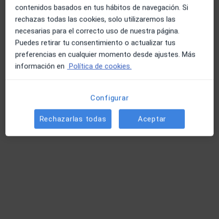
contenidos basados en tus hábitos de navegación. Si
rechazas todas las cookies, solo utilizaremos las
necesarias para el correcto uso de nuestra página.
Puedes retirar tu consentimiento o actualizar tus
Dr. Julio Armas Castro
preferencias en cualquier momento desde ajustes. Más
·
Ver
Médico de familia, Médico general, Médico estético
información en
Política de cookies.
más
619 opiniones
Configurar
Plaça del Bisbe Siuri 13, Entresuelo B, Elche
•
Mapa
Clínica Elche Salud
Rechazarlas todas
Aceptar
Consulta online
desde 50 €
Este especialista no ofrece reserva de cita online en esta dirección.
Pedir una cita