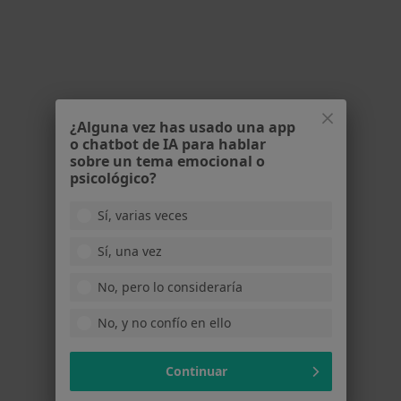
4 opiniones
Av, d'Alacant, 86, Elche
•
Mapa
Clínica Altabix
Este especialista no ofrece reserva de cita online en esta dirección.
¿Alguna vez has usado una app
Pedir una cita
o chatbot de IA para hablar
sobre un tema emocional o
psicológico?
Sí, varias veces
Sí, una vez
No, pero lo consideraría
No, y no confío en ello
Dra. Berta Sanchez Sierra
Médica de familia
Continuar
Plaza Fontes, 4, bajo, Murcia
•
Mapa