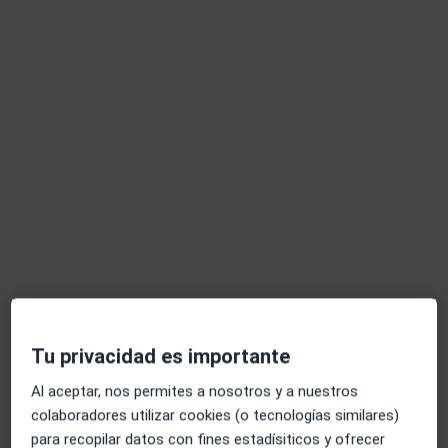
Dr. Manuel Serna Quinto
·
Ver más
Médico de familia, Urgenciólogo, Médico general
7 opiniones
Calle Juan Carlos I, 95, Albatera
•
Mapa
Cuida-T
Este especialista no ofrece reserva de cita online en esta dirección.
Pedir una cita
Especialistas disponibles
Estos especialistas se encuentran fuera de Almoradí,
Alicante, en zonas cercanas a tu búsqueda
Tu privacidad es importante
Al aceptar, nos permites a nosotros y a nuestros
colaboradores utilizar cookies (o tecnologías similares)
para recopilar datos con fines estadísiticos y ofrecer