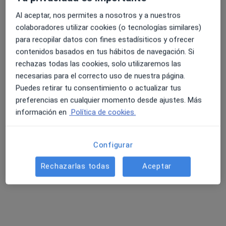
24 opiniones
Al aceptar, nos permites a nosotros y a nuestros
colaboradores utilizar cookies (o tecnologías similares)
Ronda Sur 20, Murcia
•
Mapa
4.6 y 4.8 de valoración media en Google Play y Apple
para recopilar datos con fines estadísiticos y ofrecer
Hospital Mesa del Castillo
Store
contenidos basados en tus hábitos de navegación. Si
Acepta Pakea Mutualidad
rechazas todas las cookies, solo utilizaremos las
Visita Medicina Familiar y Comunitaria
necesarias para el correcto uso de nuestra página.
Puedes retirar tu consentimiento o actualizar tus
Ningún profesional de este centro tiene citas disponibles
preferencias en cualquier momento desde ajustes. Más
Mostrar perfil
información en
Política de cookies.
Configurar
Rechazarlas todas
Aceptar