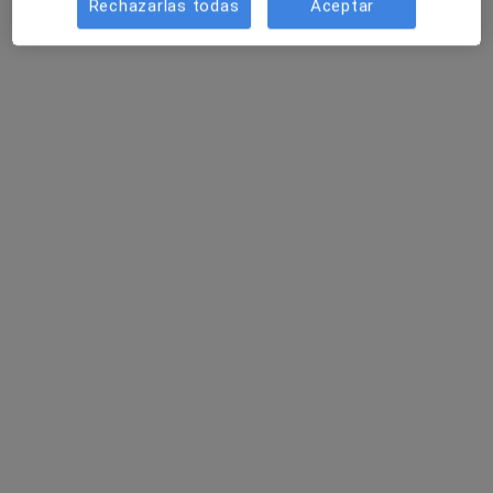
Rechazarlas todas
Aceptar
·
Ver más
Médico de familia, Terapeuta complementario
2 opiniones
Rúa das Lavandeiras, 1, 36003 Pontevedra, Pontevedra
•
Mapa
Fisioterapia Gálea
Consulta online
desde 60 €
Este especialista no ofrece reserva de cita online en esta dirección.
Pedir una cita
Especialistas disponibles
Estos especialistas se encuentran fuera de
Pontevedra, Pontevedra, en zonas cercanas a tu
búsqueda