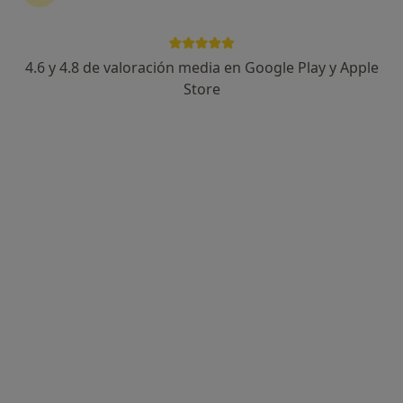
Dr. Iago López Gálvez
Médico de familia
4.6 y 4.8 de valoración media en Google Play y Apple
6 opiniones
Store
Eduardo Pondal, 6 (Bajo), Pontevedra
•
Mapa
Centro Médico Pontevedra
Primera visita Medicina Familiar y Comunitaria
60 €
Este especialista no ofrece reserva de cita online en esta dirección.
Pedir una cita