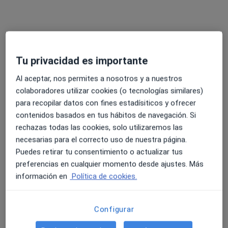
Dr. Luis Magdalena Mouriño
·
Ver más
Médico de familia, Cardiólogo
C/Benito Corbal 29 - ENTREPLANTA, Pontevedra
•
Mapa
Consultorio privado
Tu privacidad es importante
Visita Medicina Familiar y Comunitaria
80 €
Al aceptar, nos permites a nosotros y a nuestros
Este especialista no ofrece reserva de cita online en esta dirección.
colaboradores utilizar cookies (o tecnologías similares)
para recopilar datos con fines estadísiticos y ofrecer
Pedir una cita
contenidos basados en tus hábitos de navegación. Si
rechazas todas las cookies, solo utilizaremos las
necesarias para el correcto uso de nuestra página.
Puedes retirar tu consentimiento o actualizar tus
preferencias en cualquier momento desde ajustes. Más
información en
Política de cookies.
Configurar
Rita Maria De La Iglesia Martinez