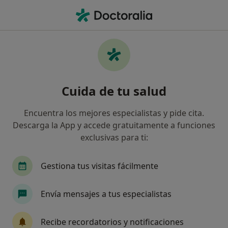
Men
Médico De Familia • Pontevedra, Pontevedra
Filtros
Seguro
Mapa
Médicos de familia en Pontevedra
Cuida de tu salud
Así organizamos los resultados
Encuentra los mejores especialistas y pide cita.
Descarga la App y accede gratuitamente a funciones
¿Cuál es tu compañía aseguradora?
exclusivas para ti:
Gestiona tus visitas fácilmente
Envía mensajes a tus especialistas
Recibe recordatorios y notificaciones