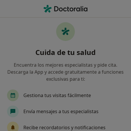
Men
Médico De Familia • Talavera de la Reina, Toledo
Filtros
Seguro:
Allianz
Ma
Médicos de familia de Allianz en Talavera de
Cuida de tu salud
la Reina
Así organizamos los resultados
Encuentra los mejores especialistas y pide cita.
Descarga la App y accede gratuitamente a funciones
exclusivas para ti:
Gestiona tus visitas fácilmente
Envía mensajes a tus especialistas
Dr. Jesús Clavijo Callealta
Recibe recordatorios y notificaciones
·
Ver más
Médico de familia