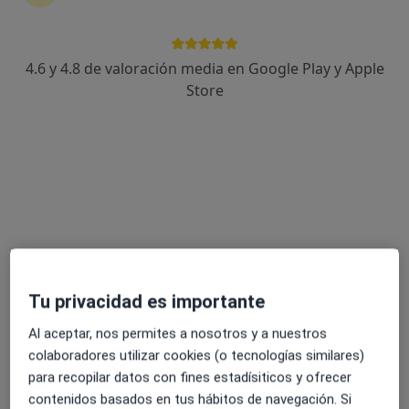
8 opiniones
Avda/ Salvador Allende, 9, Talavera de la Reina
•
Mapa
4.6 y 4.8 de valoración media en Google Play y Apple
EboraSalud
Store
Acepta Allianz
Visita Medicina Familiar y Comunitaria
Este especialista no ofrece reserva de cita online en esta dirección.
Pedir una cita
Tu privacidad es importante
Al aceptar, nos permites a nosotros y a nuestros
colaboradores utilizar cookies (o tecnologías similares)
para recopilar datos con fines estadísiticos y ofrecer
contenidos basados en tus hábitos de navegación. Si