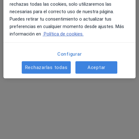
Dra. Lara Toret
rechazas todas las cookies, solo utilizaremos las
·
Ver más
Médico de familia
necesarias para el correcto uso de nuestra página.
Avda/ Salvador Allende, 9, Talavera de la Reina
•
Mapa
Puedes retirar tu consentimiento o actualizar tus
EboraSalud
preferencias en cualquier momento desde ajustes. Más
información en
Política de cookies.
Acepta Allianz
Primera visita Medicina Familiar y Comunitaria
Configurar
Este especialista no ofrece reserva de cita online en esta dirección.
Rechazarlas todas
Aceptar
Pedir una cita