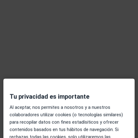
Dra. María Teresa Cabrera Lozano
·
Ver más
Médica estética
144 opiniones
C. Mariana Pineda 6, Almuñecar
•
Mapa
Clínica J'adore Almuñecar
Aplicación de neurotoxina en arrugas de expresión (entrecejo, frente y patas de gallo)
Servicio gratuito
Este especialista no ofrece reserva de cita online en esta dirección.
Pedir una cita
Tu privacidad es importante
Al aceptar, nos permites a nosotros y a nuestros
colaboradores utilizar cookies (o tecnologías similares)
para recopilar datos con fines estadísiticos y ofrecer
contenidos basados en tus hábitos de navegación. Si
rechazas todas las cookies, solo utilizaremos las