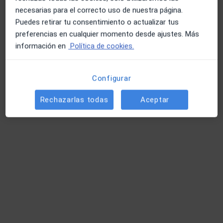
Clínica Groizard
necesarias para el correcto uso de nuestra página.
Médico estético, Angiólogo y cirujano vascular, Fisioterapeuta
Puedes retirar tu consentimiento o actualizar tus
·
Ver más
preferencias en cualquier momento desde ajustes. Más
233 opiniones
información en
Política de cookies.
Avenida Europa 14, Almuñecar
•
Mapa
Clínica Groizard
Configurar
Visita Medicina Estética y Cirugía Cosmética
Precio sin especificar
Rechazarlas todas
Aceptar
Mostrar más servicios
Dra. Ana Groizard
Dra. Encarnación
Perez
Castillo Arenas
Médico estético
Médico estético
Ningún profesional de este centro tiene citas disponibles
Mostrar perfil