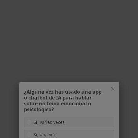
·
Ver más
Médica estética
56 opiniones
Calle Bronce, 8, Nerja
•
Mapa
Medical | Medicina Estética Avanzada - Nerja
Visita Medicina Estética y Cirugía Cosmética
Precio sin especificar
Este especialista no ofrece reserva de cita online en esta dirección.
Pedir una cita
¿Alguna vez has usado una app
o chatbot de IA para hablar
sobre un tema emocional o
psicológico?
Sí, varias veces
Sí, una vez
Clínica ANUT