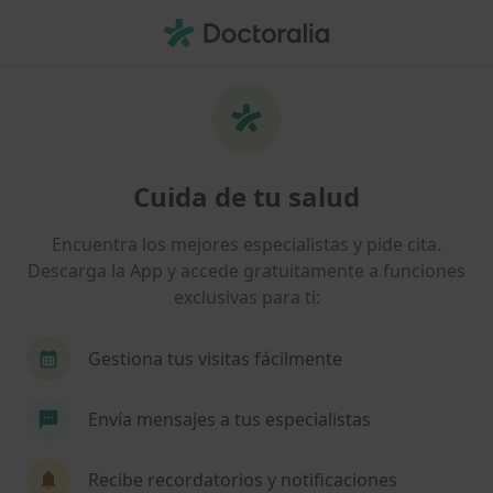
Men
Médico Estético • Almuñecar, Granada
Filtros
Seguro
Mapa
Médicos estéticos en Almuñecar
Cuida de tu salud
Así organizamos los resultados
Encuentra los mejores especialistas y pide cita.
Descarga la App y accede gratuitamente a funciones
¿Cuál es tu compañía aseguradora?
exclusivas para ti:
Gestiona tus visitas fácilmente
Envía mensajes a tus especialistas
Recibe recordatorios y notificaciones