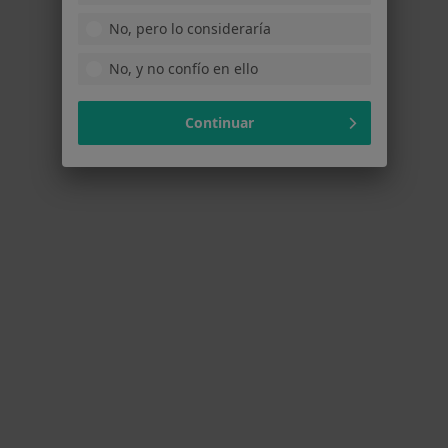
Médico estético, Médico de familia, Dietista nutricionista
No, pero lo consideraría
189 opiniones
No, y no confío en ello
Calle Cardenal Belluga 3, Motril
•
Mapa
Clínica ANUT
Continuar
Maderoterapia corporal
desde 60 €
Mostrar más servicios
Dr. José Miguel
Fernández Rodríguez
Médico estético
Ningún profesional de este centro tiene citas disponibles
Mostrar perfil