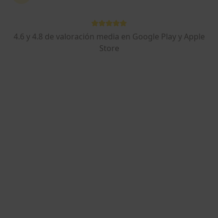
Dra. Ana Groizard Perez
·
Ver más
Médica estética
4.6 y 4.8 de valoración media en Google Play y Apple
157 opiniones
Store
Avenida Europa 14, Almuñecar
•
Mapa
Clínica Groizard
Visita Medicina Estética y Cirugía Cosmética
Precio sin especificar
Este especialista no ofrece reserva de cita online en esta dirección.
Pedir una cita