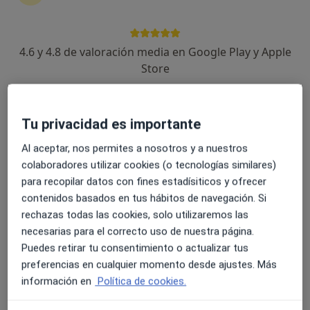
16 opiniones
Rafael Salgado 3, Sevilla
•
Mapa
Hospital Quirón Sagrado Corazón
4.6 y 4.8 de valoración media en Google Play y Apple
Acepta Helvetia
Store
Visita Medicina Estética y Cirugía Cosmética
Este especialista no ofrece reserva de cita online en esta dirección.
Tu privacidad es importante
Pedir una cita
Al aceptar, nos permites a nosotros y a nuestros
colaboradores utilizar cookies (o tecnologías similares)
para recopilar datos con fines estadísiticos y ofrecer
contenidos basados en tus hábitos de navegación. Si
rechazas todas las cookies, solo utilizaremos las
necesarias para el correcto uso de nuestra página.
Puedes retirar tu consentimiento o actualizar tus
preferencias en cualquier momento desde ajustes. Más
información en
Política de cookies.
Centro Médico Arenal