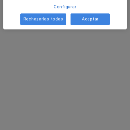
·
Ver más
Médico estético, Alergólogo, Analista clínico
Configurar
1907 opiniones
Calle Pastor y Landero 9, 11 y 13, Sevilla
•
Mapa
Rechazarlas todas
Aceptar
Centro Médico Arenal
Acepta Helvetia
Visita Medicina Estética y Cirugía Cosmética
Mostrar más servicios
Ningún profesional de este centro tiene citas disponibles
Mostrar perfil