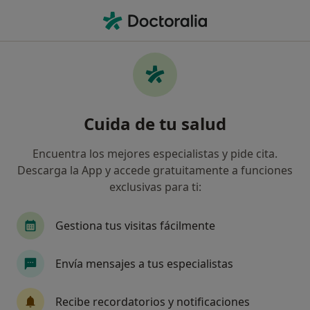
Men
Médico Estético • Sevilla, Sevilla
Filtros
Seguro:
Helvetia
M
Médicos estéticos de Helvetia en Sevilla
Cuida de tu salud
Así organizamos los resultados
Encuentra los mejores especialistas y pide cita.
Descarga la App y accede gratuitamente a funciones
exclusivas para ti:
Gestiona tus visitas fácilmente
Envía mensajes a tus especialistas
Dra. Carmen Ruiz Garzón
·
Ver más
Médica estética, Cirujana plástica
Recibe recordatorios y notificaciones