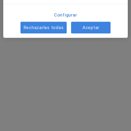
IMR Valencia
Médico estético, Analista clínico, Angiólogo y cirujano
·
Ver más
vascular
Configurar
102 opiniones
Rechazarlas todas
Aceptar
ARTES GRAFICAS Nº 5, Valencia
•
Mapa
IMR Valencia
Acepta Generali Seguros
Consulta Medicina Estética
Mostrar más servicios
Dra. Cristina
Corredera Carrión
Médico estético
Ningún profesional de este centro tiene citas disponibles
Mostrar perfil