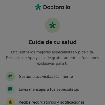
Men
Médico Estético • Valencia, Valencia
Filtros
Seguro:
Generali Seguros
Médicos estéticos de Generali Seguros en
Cuida de tu salud
Valencia
Así organizamos los resultados
Encuentra los mejores especialistas y pide cita.
Descarga la App y accede gratuitamente a funciones
exclusivas para ti:
Gestiona tus visitas fácilmente
Envía mensajes a tus especialistas
Dra. Cristina Corredera Carrión
Recibe recordatorios y notificaciones
·
Ver más
Médica estética, Dermatóloga