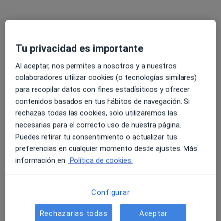
Especialistas disponibles
Tu privacidad es importante
Estos especialistas se encuentran fuera de Santa
Al aceptar, nos permites a nosotros y a nuestros
Isabel, Zaragoza, Zaragoza, en zonas cercanas a tu
colaboradores utilizar cookies (o tecnologías similares)
búsqueda
para recopilar datos con fines estadísiticos y ofrecer
contenidos basados en tus hábitos de navegación. Si
rechazas todas las cookies, solo utilizaremos las
necesarias para el correcto uso de nuestra página.
Puedes retirar tu consentimiento o actualizar tus
preferencias en cualquier momento desde ajustes. Más
información en
Política de cookies.
Opción de pago online
Configurar
Dra. Teresa Merino Gavin
·
Ver más
Médico estético
Rechazarlas todas
Aceptar
175 opiniones