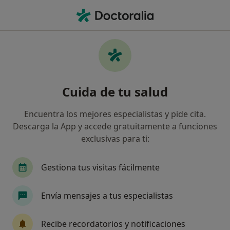
Men
Médico Estético • Santa Isabel, Zaragoza, Zaragoza
Filtros
Seguro
Mapa
Médicos estéticos en Santa Isabel, Zaragoza
Cuida de tu salud
Así organizamos los resultados
Encuentra los mejores especialistas y pide cita.
Descarga la App y accede gratuitamente a funciones
¿Cuál es tu compañía aseguradora?
exclusivas para ti:
Adeslas
Asisa
DKV Seguros
Agrupaci
Gestiona tus visitas fácilmente
Envía mensajes a tus especialistas
Recibe recordatorios y notificaciones