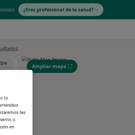
 sesión
¿Eres profesional de la salud?
sultados
ible
Ampliar mapa
es (o
contenidos
lizaremos las
miento o
ción en