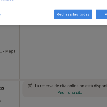
La reserva de cita online no está dispon
Rechazarlas todas
A
r
Mostrar perfil
línico,
1, 6º puerta 2. Edificio Alcoy Plaza., Alcoy
•
Mapa
La reserva de cita online no está dispon
as
Pedir una cita
s