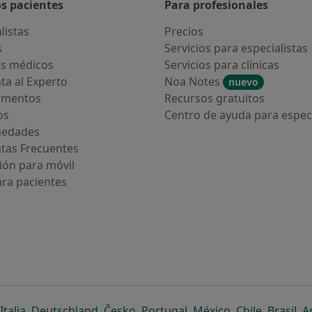
os pacientes
Para profesionales
listas
Precios
s
Servicios para especialistas
s médicos
Servicios para clínicas
ta al Experto
Noa Notes
nuevo
amentos
Recursos gratuitos
os
Centro de ayuda para especi
medades
tas Frecuentes
ión para móvil
ara pacientes
ueva pestaña
en una nueva pestaña
e abre en una nueva pestaña
se abre en una nueva pestaña
se abre en una nueva pestaña
se abre en una nueva pestaña
se abre en una nueva p
se abre en una
se abre e
se
Italia
,
Deutschland
,
Česko
,
Portugal
,
México
,
Chile
,
Brasil
,
A