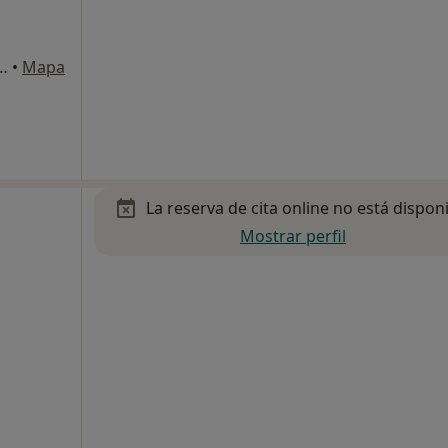
1, 6º puerta 2. Edificio Alcoy Plaza., Alcoy
•
Mapa
La reserva de cita online no está dispon
Mostrar perfil