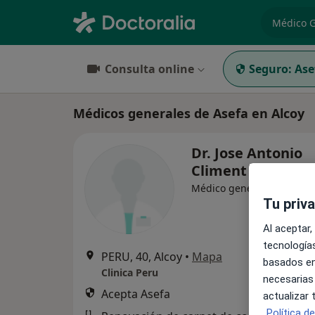
especiali
Consulta online
Seguro:
Ase
Médicos generales de Asefa en Alcoy
Dr. Jose Antonio
Climent Bravo
Médico general
Tu priv
Al aceptar,
tecnologías
PERU, 40, Alcoy
•
Mapa
basados en
Clinica Peru
necesarias
Acepta Asefa
actualizar
Política d