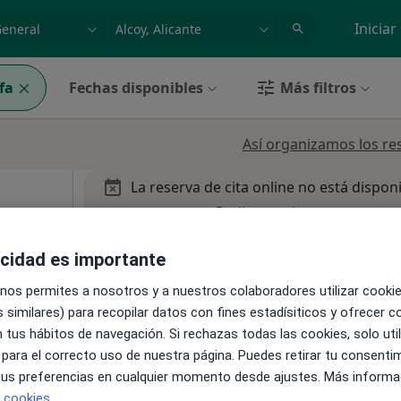
dad, enfermedad o nombre
p. ej. Madrid
Iniciar
fa
Fechas disponibles
Más filtros
Así organizamos los re
La reserva de cita online no está dispon
Pedir una cita
acidad es importante
 nos permites a nosotros y a nuestros colaboradores utilizar cooki
 similares) para recopilar datos con fines estadísiticos y ofrecer 
 tus hábitos de navegación. Si rechazas todas las cookies, solo uti
 para el correcto uso de nuestra página. Puedes retirar tu consenti
 tus preferencias en cualquier momento desde ajustes. Más informa
e cookies.