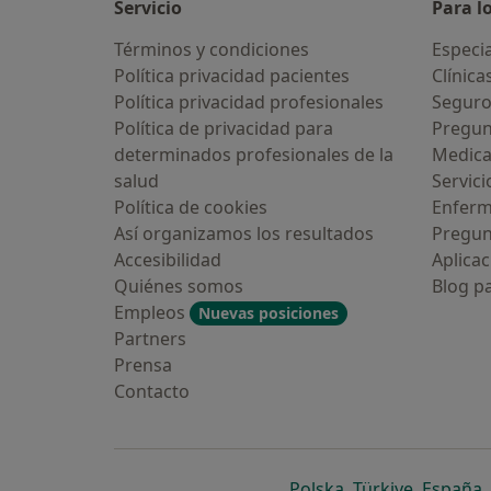
Servicio
Para l
Términos y condiciones
Especia
Política privacidad pacientes
Clínica
Política privacidad profesionales
Seguro
Política de privacidad para
Pregun
determinados profesionales de la
Medic
salud
Servici
Política de cookies
Enfer
Así organizamos los resultados
Pregun
Accesibilidad
Aplicac
Quiénes somos
Blog p
Empleos
Nuevas posiciones
Partners
Prensa
Contacto
se abre en una n
se abre 
s
Polska
,
Türkiye
,
España
,