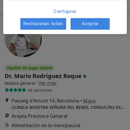
Mostrar perfil
Configurar
Rechazarlas todas
Aceptar
Opción de pago online
Dr. Mario Rodriguez Roque
·
Ver más
Médico general
49 opiniones
Passeig d'Amunt 14, Barcelona
•
Mapa
CLINICA NUESTRA SEÑORA DEL REMEI, CONSULTAS EXTERNAS
Acepta Previsora General
Alimentación en la menopausia