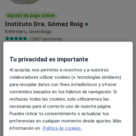
Opción de pago online
Instituto Dra. Gómez Roig
Enfermero, Ginecólogo
12687 opiniones
Clínica Corachán, Plaza Manuel Corachán, 4 (desp.220-221)., Barcelona
•
Mapa
Instituto Dra. Gómez Roig
Tu privacidad es importante
Acepta Previsora General
Al aceptar, nos permites a nosotros y a nuestros
colaboradores utilizar cookies (o tecnologías similares)
para recopilar datos con fines estadísiticos y ofrecer
Dra. Mª Fernanda
Dra. Marianella
Dr. Edgardo Jose
contenidos basados en tus hábitos de navegación. Si
Paz Miño-Ruales
Escobar Cornieles
Alonzo Delgado
rechazas todas las cookies, solo utilizaremos las
Médico general
Médico general
Médico general
necesarias para el correcto uso de nuestra página.
Puedes retirar tu consentimiento o actualizar tus
Ver todos los especialistas (4)
preferencias en cualquier momento desde ajustes. Más
Ningún profesional de este centro tiene citas disponibles
información en
Política de cookies.