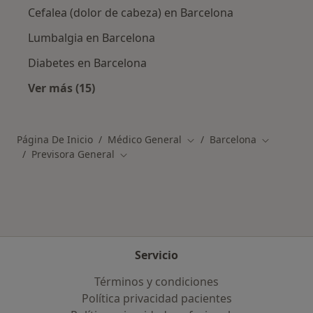
Cefalea (dolor de cabeza) en Barcelona
Lumbalgia en Barcelona
Diabetes en Barcelona
Ver más (15)
Más en esta categoría: Enfermedades más tr
Página De Inicio
Médico General
Barcelona
Cambiar de ciudad
Cambiar d
Previsora General
Cambiar de ciudad
Servicio
Términos y condiciones
Política privacidad pacientes