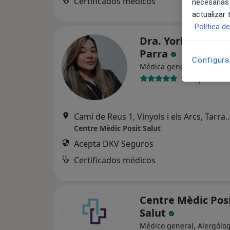
Certificados médicos
necesarias
actualizar
Política d
Dra. Yorleidy Mar
Parra
Configura
·
Ver má
Médica general
107 opiniones
Camí de Reus 1, Vinyols i els Arcs, Tarragona, Esp
Centre Mèdic Posit Salut
Acepta DKV Seguros
Certificados médicos
Centre Mèdic Pos
Salut
Médico general, Alergólog