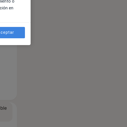
miento o
ción en
ible
ceptar
ible