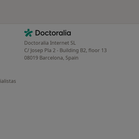
Contacto
Doctoralia - Página de inicio
Doctoralia Internet SL
C/ Josep Pla 2 - Building B2, floor 13
08019 Barcelona, Spain
alistas