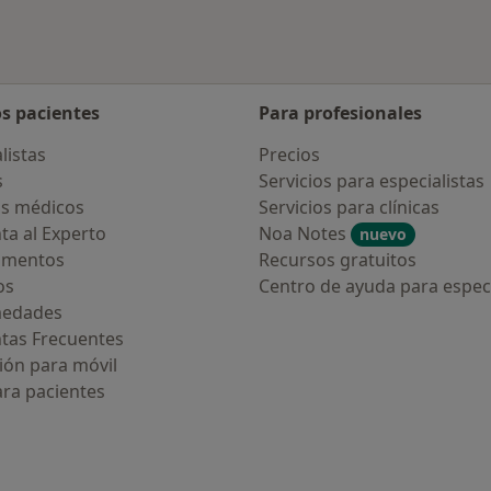
os pacientes
Para profesionales
listas
Precios
s
Servicios para especialistas
s médicos
Servicios para clínicas
ta al Experto
Noa Notes
nuevo
amentos
Recursos gratuitos
os
Centro de ayuda para especi
medades
tas Frecuentes
ión para móvil
ara pacientes