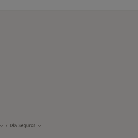
des más tratadas
Dkv Seguros
udad
Cambiar de ciudad
Cambiar de ciudad