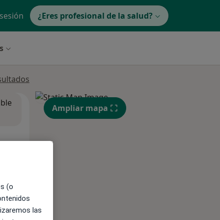
 sesión
¿Eres profesional de la salud?
s
sultados
ible
Ampliar mapa
es (o
contenidos
lizaremos las