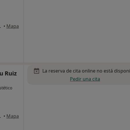
aña, Vinyols i Els Arcs
•
Mapa
La reserva de cita online no está dispon
u Ruiz
Pedir una cita
tético
CAMAR, Cambrils
•
Mapa