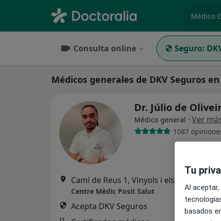
especiali
Consulta online
Seguro:
DKV
Médicos generales de DKV Seguros en
Dr. Júlio de Olive
·
Ver má
Médico general
1087 opinione
Tu priv
Camí de Reus 1, Vinyols i els Arcs, Tarragona, Esp
Al aceptar,
Centre Mèdic Posit Salut
tecnologías
Acepta DKV Seguros
basados en