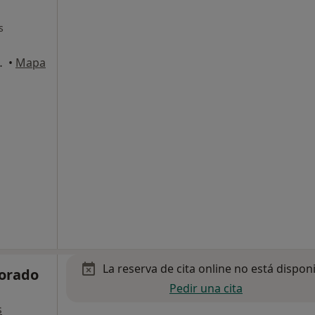
s
aña, Vinyols i Els Arcs
•
Mapa
La reserva de cita online no está dispon
orado
Pedir una cita
s