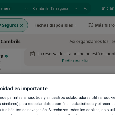
dad, enfermedad o nombre
p. ej. Madrid
Iniciar
 Seguros
Fechas disponibles
Más filtro
 Cambrils
Así organizamos los re
La reserva de cita online no está dispon
ira
Pedir una cita
s
s
acidad es importante
aña, Vinyols i Els Arcs
•
Mapa
 nos permites a nosotros y a nuestros colaboradores utilizar cooki
 similares) para recopilar datos con fines estadísiticos y ofrecer 
 tus hábitos de navegación. Si rechazas todas las cookies, solo uti