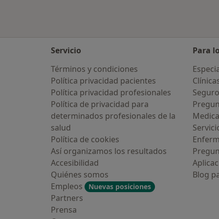
Servicio
Para l
Términos y condiciones
Especia
Política privacidad pacientes
Clínica
Política privacidad profesionales
Seguro
Política de privacidad para
Pregun
determinados profesionales de la
Medic
salud
Servici
Alguna vez has usado una app o
Política de cookies
Enfer
hatbot de IA para hablar sobre un
ema emocional o psicológico?
Así organizamos los resultados
Pregun
Accesibilidad
Aplicac
Sí, varias veces
Quiénes somos
Blog p
Empleos
Nuevas posiciones
Sí, una vez
Partners
Prensa
No, pero lo consideraría