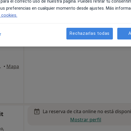
 para el correcto uso de nuestra página. Puedes retirar tu consenti
 tus preferencias en cualquier momento desde ajustes. Más informa
e cookies.
La reserva de cita online no está dispon
tin
Pedir una cita
Rechazarlas todas
A
r
s
aña, Vinyols i Els Arcs
•
Mapa
La reserva de cita online no está dispon
it
Mostrar perfil
o,