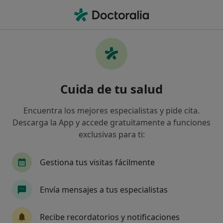
Men
Médico General • Dos Hermanas, Sevilla
Filtros
Seguro:
Allianz
Ma
Médicos generales de Allianz en Dos
Cuida de tu salud
Hermanas
Así organizamos los resultados
Encuentra los mejores especialistas y pide cita.
Descarga la App y accede gratuitamente a funciones
exclusivas para ti:
Gestiona tus visitas fácilmente
Envía mensajes a tus especialistas
Dr. Nestor Beistegui Diaz
Recibe recordatorios y notificaciones
·
Ver más
Médico general, Alergólogo