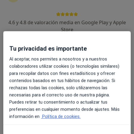
8 opiniones
C. Rómulo s/n, Montequinto
•
Mapa
4.6 y 4.8 de valoración media en Google Play y Apple
Centro N.S. Los Ángeles de Montequinto
Store
Acepta Allianz
Este especialista no ofrece reserva de cita online en esta dirección.
Tu privacidad es importante
Pedir una cita
Al aceptar, nos permites a nosotros y a nuestros
colaboradores utilizar cookies (o tecnologías similares)
para recopilar datos con fines estadísiticos y ofrecer
contenidos basados en tus hábitos de navegación. Si
rechazas todas las cookies, solo utilizaremos las
necesarias para el correcto uso de nuestra página.
Puedes retirar tu consentimiento o actualizar tus
preferencias en cualquier momento desde ajustes. Más
información en
Política de cookies.
Centro Médico y Dental N.S. Los Ángeles
de Montequinto