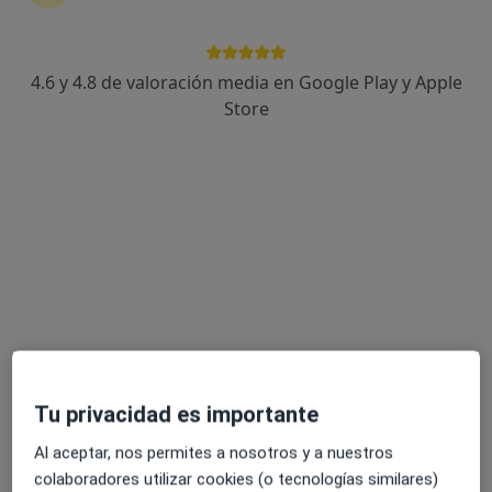
Passeig de n'Ernest Mestre 36, Felanitx
•
Mapa
Hospitales Parque Llevant
Acepta Fiatc
4.6 y 4.8 de valoración media en Google Play y Apple
Primera visita Medicina General
Store
Este especialista no ofrece reserva de cita online en esta dirección.
Pedir una cita
Tu privacidad es importante
Hospital Parque Llevant
Al aceptar, nos permites a nosotros y a nuestros
·
Ver más
Médico general, Alergólogo, Analista clínico
colaboradores utilizar cookies (o tecnologías similares)