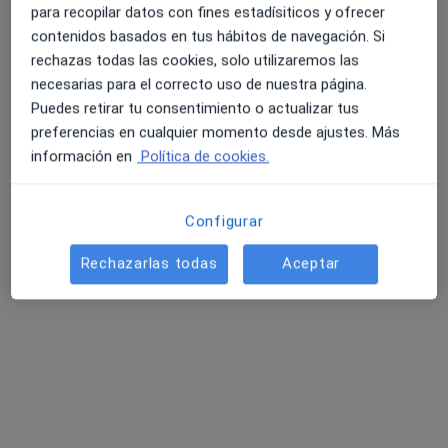
212 opiniones
para recopilar datos con fines estadísiticos y ofrecer
contenidos basados en tus hábitos de navegación. Si
Passeig de n'Ernest Mestre 36, Felanitx
•
Mapa
rechazas todas las cookies, solo utilizaremos las
Hospital Parque Llevant
necesarias para el correcto uso de nuestra página.
Acepta Fiatc
Puedes retirar tu consentimiento o actualizar tus
Primera visita Medicina General
preferencias en cualquier momento desde ajustes. Más
Mostrar más servicios
información en
Política de cookies.
Configurar
Dr. Gabriel Villalonga
Dra. Laura Madrid
Oliver
Medrano
Rechazarlas todas
Aceptar
Médico general
Médico general
Ningún profesional de este centro tiene citas disponibles
Mostrar perfil