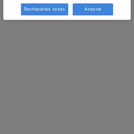
Rechazarlas todas
Aceptar
Dra. Johanna Teriffe
·
Ver más
Médica general, Médica estética
1 opinión
Dirección
Online
Rúa Dinán 7, Lugo
•
Mapa
Medicina Estetica Regenerativa y antienvejecimiento
Primera visita informativa gratuita
Precio sin especificar
Este especialista no ofrece reserva de cita online en esta dirección.
Pedir una cita