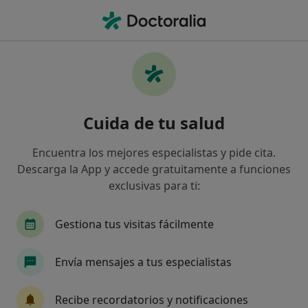
Men
Médico General • Lancara, Lugo
Filtros
Seguro
Mapa
Médicos generales en Lancara
Cuida de tu salud
Así organizamos los resultados
Encuentra los mejores especialistas y pide cita.
Descarga la App y accede gratuitamente a funciones
¿Cuál es tu compañía aseguradora?
exclusivas para ti:
Asisa
Sanitas
Caser
Gestiona tus visitas fácilmente
Envía mensajes a tus especialistas
Recibe recordatorios y notificaciones