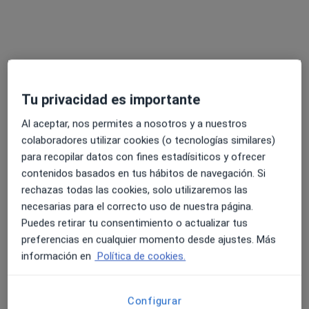
Tu privacidad es importante
Al aceptar, nos permites a nosotros y a nuestros
Hospital Ribera Polusa
colaboradores utilizar cookies (o tecnologías similares)
·
Ver más
Médico general, Alergólogo, Analista clínico
para recopilar datos con fines estadísiticos y ofrecer
132 opiniones
contenidos basados en tus hábitos de navegación. Si
C/ Dr. Iglesias Otero, S/N, Lugo
•
Mapa
rechazas todas las cookies, solo utilizaremos las
Hospital Ribera Polusa
necesarias para el correcto uso de nuestra página.
Puedes retirar tu consentimiento o actualizar tus
Ningún profesional de este centro tiene citas disponibles
preferencias en cualquier momento desde ajustes. Más
Mostrar perfil
información en
Política de cookies.
Configurar