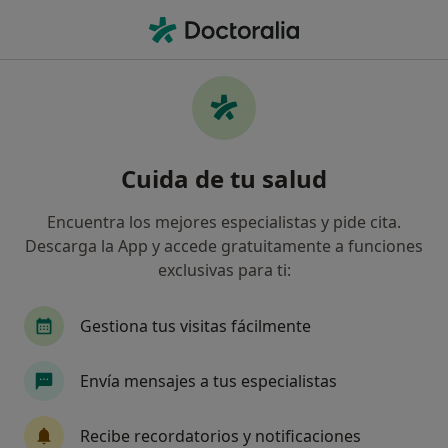
Men
Médico General • Lugo, Lugo
Filtros
Seguro:
DKV Seguros
Médicos generales de DKV Seguros en Lugo
Cuida de tu salud
Así organizamos los resultados
Encuentra los mejores especialistas y pide cita.
Descarga la App y accede gratuitamente a funciones
exclusivas para ti:
Gestiona tus visitas fácilmente
Envía mensajes a tus especialistas
Perfil nuevo
Dr. Gilberto Betancourt Reyes
Recibe recordatorios y notificaciones