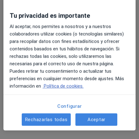
Tu privacidad es importante
Al aceptar, nos permites a nosotros y a nuestros
Dra. Laura Cecilia Pérez Dosil
colaboradores utilizar cookies (o tecnologías similares)
·
Ver más
Médica general
para recopilar datos con fines estadísiticos y ofrecer
221 opiniones
contenidos basados en tus hábitos de navegación. Si
rechazas todas las cookies, solo utilizaremos las
Av. de Romero Donallo 42, Santiago de Compostela
•
Mapa
necesarias para el correcto uso de nuestra página.
The Women's Clinic
Puedes retirar tu consentimiento o actualizar tus
Acepta DKV Seguros
preferencias en cualquier momento desde ajustes. Más
Visita Ginecología y Obstetricia
información en
Política de cookies.
Este especialista no ofrece reserva de cita online en esta dirección.
Configurar
Pedir una cita
Rechazarlas todas
Aceptar