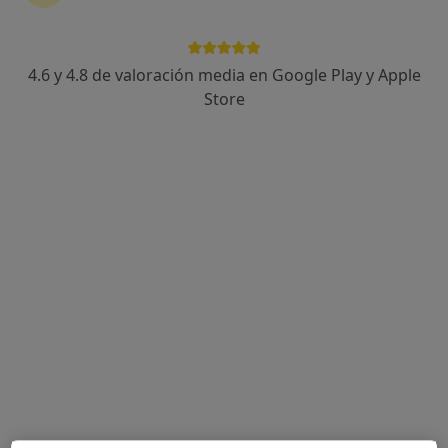
·
Ver más
Médico general
Rúa Concepción Arenal 73, Lugo
•
Mapa
Clínica Terapéutica Física y Neuronal
4.6 y 4.8 de valoración media en Google Play y Apple
Acepta DKV Seguros
Store
Consulta online
Este especialista no ofrece reserva de cita online en esta dirección.
Pedir una cita
Especialistas disponibles
Estos especialistas se encuentran fuera de Lugo,
Lugo, en zonas cercanas a tu búsqueda