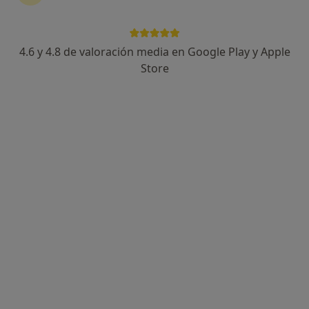
Dra. Alcira Emperatriz Chávez Lira
·
Ver más
Médica general
610 opiniones
4.6 y 4.8 de valoración media en Google Play y Apple
Dirección 1
Dirección 2
Store
C. de Julia García Boután, 18, Madrid
•
Mapa
Policlinica Longares
Acepta cigna salud
Certificados médicos
Este especialista no ofrece reserva de cita online en esta dirección.
Pedir una cita