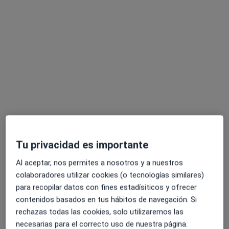
Opción de pago online
Dr. Francisco Pozo Priego
·
Ver más
Médico general, Médico de familia
555 opiniones
C. de Julia García Boután, 18, Madrid
•
Mapa
Policlinica Longares
Acepta cigna salud
Tu privacidad es importante
Certificados médicos
Al aceptar, nos permites a nosotros y a nuestros
Este especialista no ofrece reserva de cita online en esta dirección.
colaboradores utilizar cookies (o tecnologías similares)
para recopilar datos con fines estadísiticos y ofrecer
Pedir una cita
contenidos basados en tus hábitos de navegación. Si
rechazas todas las cookies, solo utilizaremos las
necesarias para el correcto uso de nuestra página.