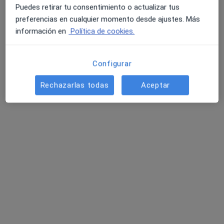
Puedes retirar tu consentimiento o actualizar tus
preferencias en cualquier momento desde ajustes. Más
información en
Política de cookies.
Configurar
Dra. Paloma Bonelli
Rechazarlas todas
Aceptar
·
Ver más
Médica general
1155 opiniones
Calle Calderón 5, Madrid
•
Mapa
Clínica Mayor
Acepta cigna salud
Reconocimiento médico general
Este especialista no ofrece reserva de cita online en esta dirección.
Pedir una cita