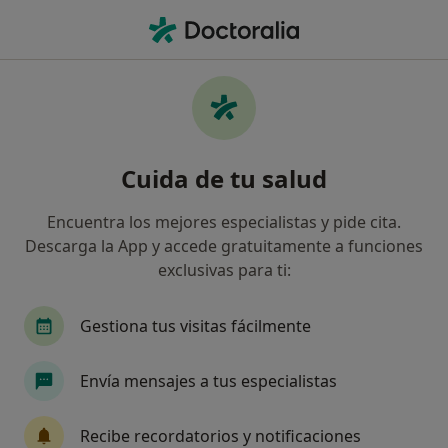
Men
Médico General • Madrid, Madrid
Filtros
Seguro:
cigna salud
Médicos generales de Cigna salud en
Cuida de tu salud
Madrid
Así organizamos los resultados
Encuentra los mejores especialistas y pide cita.
Descarga la App y accede gratuitamente a funciones
exclusivas para ti:
Gestiona tus visitas fácilmente
Envía mensajes a tus especialistas
Opción de pago online
Recibe recordatorios y notificaciones