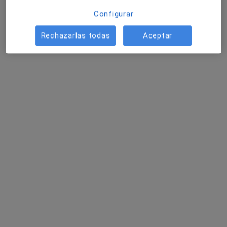
Médico general
Configurar
Cl. Muralla del Carme, 16-Pral., Manresa
•
Mapa
Rechazarlas todas
Aceptar
Consultorio privado
Acepta Mutua General de Catalunya
Este especialista no ofrece reserva de cita online en esta dirección.
Pedir una cita
Especialistas disponibles
Estos especialistas se encuentran fuera de Manresa,
Barcelona, en zonas cercanas a tu búsqueda