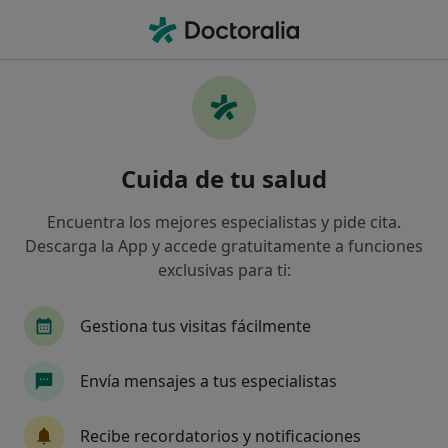
Men
Médico General • Manresa, Barcelona
Filtros
Seguro:
Mutua General de Ca
Médicos generales de Mutua General de
Cuida de tu salud
Catalunya en Manresa
Así organizamos los resultados
Encuentra los mejores especialistas y pide cita.
Descarga la App y accede gratuitamente a funciones
exclusivas para ti:
Gestiona tus visitas fácilmente
Envía mensajes a tus especialistas
Policlínic Bages
Recibe recordatorios y notificaciones
·
Ver más
Médico general, Analista clínico, Anestesista