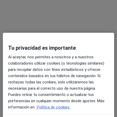
Centre Mèdic ITCO
·
Ver más
Médico general, Analista clínico, Fisioterapeuta
140 opiniones
Carrer de Carrasco i Formiguera 6-8 bxs, Manresa
•
Mapa
Centre Mèdic ITCO
Acepta Mutua General de Catalunya
Ningún profesional de este centro tiene citas disponibles
Tu privacidad es importante
Mostrar perfil
Al aceptar, nos permites a nosotros y a nuestros
colaboradores utilizar cookies (o tecnologías similares)
para recopilar datos con fines estadísiticos y ofrecer
contenidos basados en tus hábitos de navegación. Si
rechazas todas las cookies, solo utilizaremos las
necesarias para el correcto uso de nuestra página.
Puedes retirar tu consentimiento o actualizar tus
preferencias en cualquier momento desde ajustes. Más
información en
Política de cookies.
Dr. Armando Rotllan Verdaguer