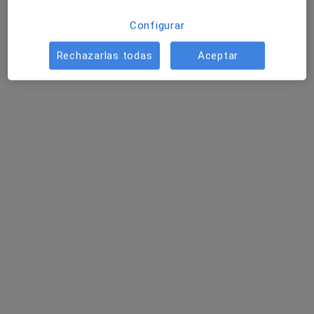
Este especialista no ofrece reserva de cita online en esta dirección.
Configurar
Pedir una cita
Rechazarlas todas
Aceptar
Dr. José María Soler Nuñez
Médico general
143 opiniones
PARQUE COMERCIAL 86, Mojácar
•
Mapa
Centro Médico- Medical Center Playa de Mojácar
Acepta Sanitas