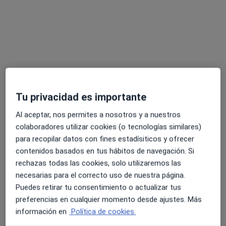
Especialistas disponibles
Estos especialistas se encuentran fuera de Roquetas
de Mar, Almería, en zonas cercanas a tu búsqueda
Tu privacidad es importante
Al aceptar, nos permites a nosotros y a nuestros
colaboradores utilizar cookies (o tecnologías similares)
Dr. Moisés Vargas Pérez
para recopilar datos con fines estadísiticos y ofrecer
·
Ver más
Médico general
contenidos basados en tus hábitos de navegación. Si
10 opiniones
rechazas todas las cookies, solo utilizaremos las
necesarias para el correcto uso de nuestra página.
C. Emir 1 Local 2 Urbanización Parque Lagos, Granada
•
Mapa
Puedes retirar tu consentimiento o actualizar tus
Clínica Interna Salud. Dr. Fajardo
preferencias en cualquier momento desde ajustes. Más
Acepta Sanitas
información en
Política de cookies.
Visita Medicina General