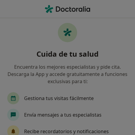
Men
Médico General • Roquetas de Mar, Almería
Filtros
Seguro:
Sanitas
Ma
Médicos generales de Sanitas en Roquetas
Cuida de tu salud
de Mar
Así organizamos los resultados
Encuentra los mejores especialistas y pide cita.
Descarga la App y accede gratuitamente a funciones
exclusivas para ti:
Gestiona tus visitas fácilmente
Envía mensajes a tus especialistas
Osmay Garrido Morejón
Recibe recordatorios y notificaciones
Médico general