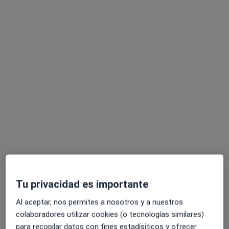
Dra. Ninoska Pérez
Médica general, Médica estética
Dirección 1
Dirección 2
Online
Avenida Alonso Fernández de Lugo 6, La Orotava
•
Mapa
Tu privacidad es importante
Centro Maria Picazzo
Al aceptar, nos permites a nosotros y a nuestros
Visitas sucesivas Medicina General
35 €
colaboradores utilizar cookies (o tecnologías similares)
Este especialista no ofrece reserva de cita online en esta dirección.
para recopilar datos con fines estadísiticos y ofrecer