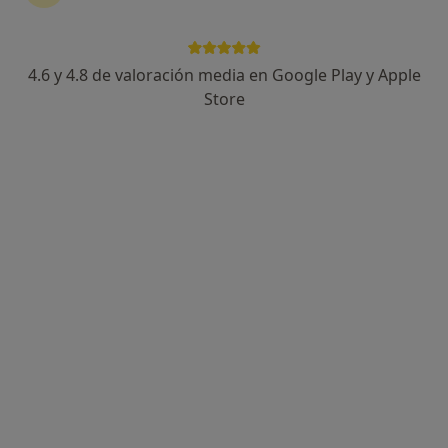
Dr. Alejandro García Palenzuela
Médico general
4.6 y 4.8 de valoración media en Google Play y Apple
36 opiniones
Store
Dirección
Online
Carretera Provincial 38, Santa Úrsula
•
Mapa
Centro Médico JG Santa Úrsula
Certificado médico
desde 30 €
Este especialista no ofrece reserva de cita online en esta dirección.
Pedir una cita