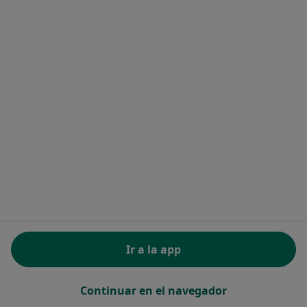
Dr. Lázaro Jiménez Subiaurre
·
Ver más
Médico general
2 opiniones
Dirección
Online
Calle Domingo Pérez Minik 53, San Cristóbal de la Laguna
•
Mapa
Neurocentro
Primera visita Medicina General
Precio sin especificar
Este especialista no ofrece reserva de cita online en esta dirección.
Pedir una cita
Ir a la app
Continuar en el navegador