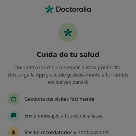
Men
Médico General • Tacoronte, Santa Cruz de Tenerife
Filtros
Seguro
Mapa
Médicos generales en Tacoronte
Cuida de tu salud
Así organizamos los resultados
Encuentra los mejores especialistas y pide cita.
Descarga la App y accede gratuitamente a funciones
¿Cuál es tu compañía aseguradora?
exclusivas para ti:
Gestiona tus visitas fácilmente
Envía mensajes a tus especialistas
Recibe recordatorios y notificaciones