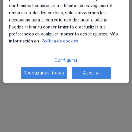
contenidos basados en tus hábitos de navegación. Si
Pedir una cita
rechazas todas las cookies, solo utilizaremos las
necesarias para el correcto uso de nuestra página.
Puedes retirar tu consentimiento o actualizar tus
preferencias en cualquier momento desde ajustes. Más
información en
Política de cookies.
Configurar
Rechazarlas todas
Aceptar
Centro Médico JG Santa Úrsula
·
Ver más
Médico general, Analista clínico, Cardiólogo
190 opiniones
Carretera Provincial 38, Santa Úrsula
•
Mapa
Centro Médico JG Santa Úrsula
Reconocimiento médico deportivo
desde 17 €
Mostrar más servicios