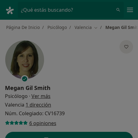
Men
¿Qué estás buscando?
Página De Inicio
Psicólogo
Valencia
Megan Gil Smi
Cambiar de ciudad
Megan Gil Smith
sobre las especializaciones
Psicólogo
·
Ver más
Valencia
1 dirección
Núm. Colegiado: CV16739
6 opiniones