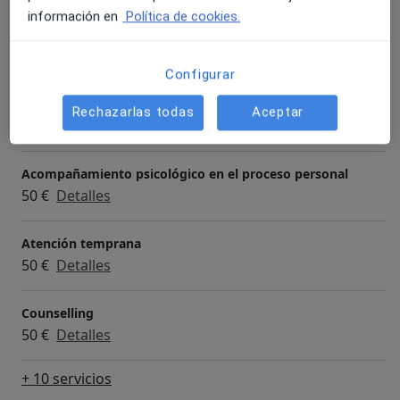
Servicios y precios
información en
Política de cookies.
Consulta online
50 €
Detalles
Configurar
Primera visita Psicología
Rechazarlas todas
Aceptar
50 €
Detalles
Acompañamiento psicológico en el proceso personal
50 €
Detalles
Atención temprana
50 €
Detalles
Counselling
50 €
Detalles
+ 10 servicios