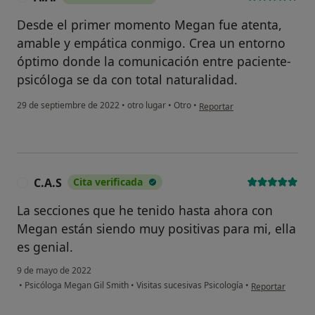
Desde el primer momento Megan fue atenta,
amable y empática conmigo. Crea un entorno
óptimo donde la comunicación entre paciente-
psicóloga se da con total naturalidad.
en opinión del usuario A.A.
29 de septiembre de 2022
•
otro lugar
•
Otro
•
Reportar
C.A.S
Cita verificada
C
La secciones que he tenido hasta ahora con
Megan están siendo muy positivas para mi, ella
es genial.
9 de mayo de 2022
en opinión del u
•
Psicóloga Megan Gil Smith
•
Visitas sucesivas Psicología
•
Reportar