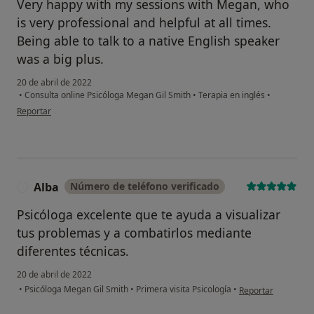
Very happy with my sessions with Megan, who
is very professional and helpful at all times.
Being able to talk to a native English speaker
was a big plus.
20 de abril de 2022
•
Consulta online Psicóloga Megan Gil Smith
•
Terapia en inglés
•
en opinión del usuario Abigail Curthoys
Reportar
Alba
Número de teléfono verificado
A
Psicóloga excelente que te ayuda a visualizar
tus problemas y a combatirlos mediante
diferentes técnicas.
20 de abril de 2022
en opinión del usua
•
Psicóloga Megan Gil Smith
•
Primera visita Psicología
•
Reportar