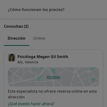
¿Cómo funcionan los precios?
Consultas (2)
Dirección
Online
Psicóloga Megan Gil Smith
&lt;,
Valencia
Ampliar
se abre en una nueva pestañ
Disponibilidad
Este especialista no ofrece reserva online en esta
dirección
¿Qué puedo hacer ahora?