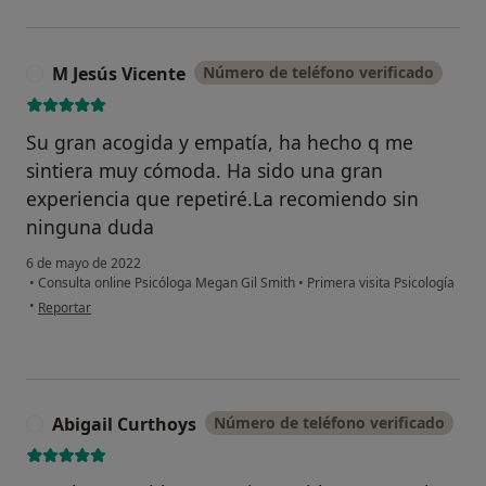
M Jesús Vicente
Número de teléfono verificado
M
Su gran acogida y empatía, ha hecho q me
sintiera muy cómoda. Ha sido una gran
experiencia que repetiré.La recomiendo sin
ninguna duda
6 de mayo de 2022
•
Consulta online Psicóloga Megan Gil Smith
•
Primera visita Psicología
en opinión del usuario M Jesús Vicente
•
Reportar
Abigail Curthoys
Número de teléfono verificado
A