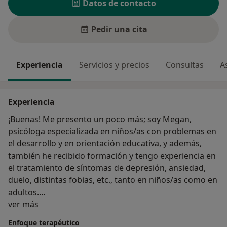
Datos de contacto
Pedir una cita
Experiencia
Servicios y precios
Consultas
A
Experiencia
¡Buenas! Me presento un poco más; soy Megan,
psicóloga especializada en niños/as con problemas en
el desarrollo y en orientación educativa, y además,
también he recibido formación y tengo experiencia en
el tratamiento de síntomas de depresión, ansiedad,
duelo, distintas fobias, etc., tanto en niños/as como en
adultos.
Sobre mí
Trabajo desde la metodología cognitivo-conductual y
ver más
podemos vernos tanto de forma presencial como por
Enfoque terapéutico