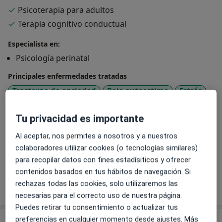
videoconsulta, ¡como tú prefieras!
Psicoterapia para adultos
Cualquier momento es bueno para conseguir una
Terapia cognitivo conductual
buena salud mental y conocernos mejor a nosotros/as
mismos/as, y eso sería en lo que a mí me gustaría
Especialista en:
poder ayudarte.
Psicología perinatal
Puedes contactar conmigo y preguntarme cualquier
duda antes de agendar una cita, sin ningún problema.
Principales enfermedades tratadas
Un saludo,
Trastorno de ansiedad
Baja autoestima
Estrés
a11y_sr_more_diseases
Duelo
Depresión
+22
Megan.
Tu privacidad es importante
Pacientes que atiendo
Al aceptar, nos permites a nosotros y a nuestros
Adultos
colaboradores utilizar cookies (o tecnologías similares)
Niños
para recopilar datos con fines estadísiticos y ofrecer
contenidos basados en tus hábitos de navegación. Si
rechazas todas las cookies, solo utilizaremos las
Mostrar más detalles
sobre la experiencia
necesarias para el correcto uso de nuestra página.
Puedes retirar tu consentimiento o actualizar tus
preferencias en cualquier momento desde ajustes. Más