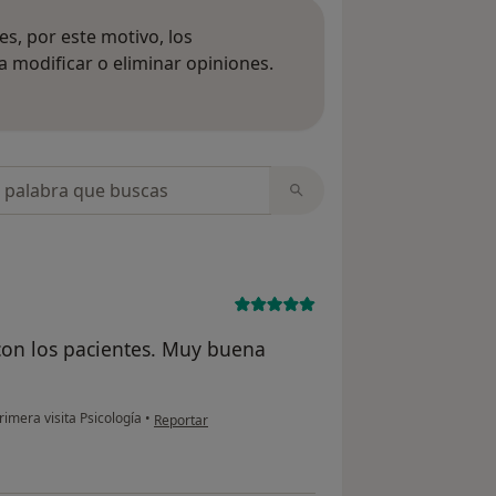
s, por este motivo, los
 modificar o eliminar opiniones.
 opiniones
opiniones
 con los pacientes. Muy buena
en opinión del usuario MH
rimera visita Psicología
•
Reportar