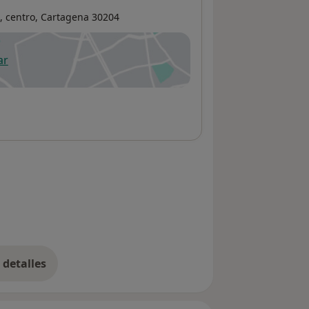
, centro,
Cartagena
30204
ar
 abre en una nueva pestaña
detalles
bre la dirección