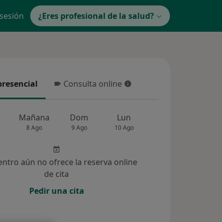
 sesión
¿Eres profesional de la salud?
presencial
Consulta online
resencial
Consulta online
Mañana
Dom
Lun
Mar
Mié
8 Ago
9 Ago
10 Ago
11 Ago
12 Ag
entro aún no ofrece la reserva online
de cita
Pedir una cita