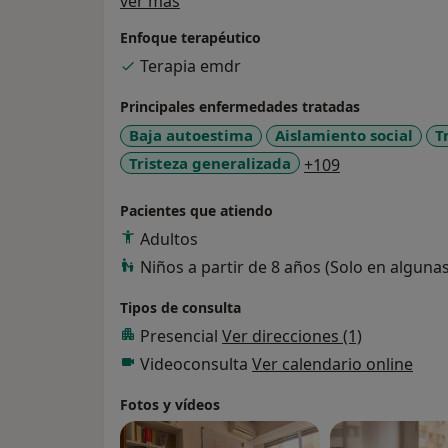
Sobre mí
ver más
Enfoque terapéutico
Terapia emdr
Principales enfermedades tratadas
Baja autoestima
Aislamiento social
T
a11y_sr_more
Tristeza generalizada
+109
Pacientes que atiendo
Adultos
Niños a partir de 8 años (Solo en alguna
Tipos de consulta
Presencial
Ver direcciones (1)
Videoconsulta
Ver calendario online
Fotos y vídeos