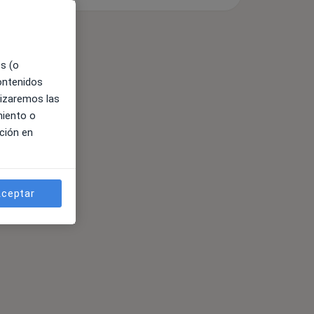
es (o
contenidos
lizaremos las
miento o
ción en
ceptar