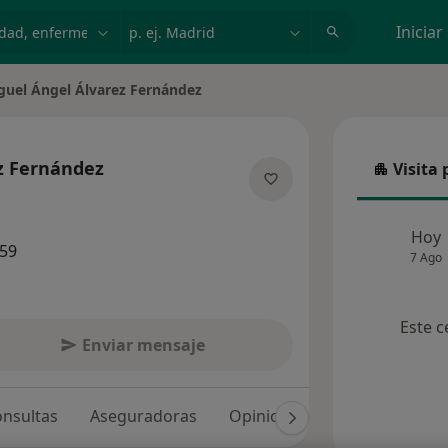
dad, enfermedad o nombre
p. ej. Madrid
Iniciar
guel Ángel Álvarez Fernández
 de ciudad
z Fernández
Visita 
Visita p
e las especializaciones
Hoy
59
7 Ago
Este c
Enviar mensaje
nsultas
Aseguradoras
Opiniones (47)