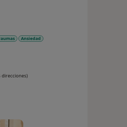
raumas
Ansiedad
_diseases
s direcciones)