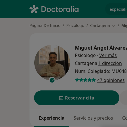
especiali
Página De Inicio
Psicólogo
Cartagena
Mi
Cambiar
Miguel Ángel Álvare
sobr
Psicólogo
·
Ver más
Cartagena
1 dirección
Núm. Colegiado: MU048
47 opiniones
Reservar cita
Experiencia
Servicios y precios
Co