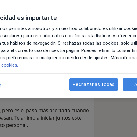
acidad es importante
do interesado desde mi adolescencia y
 nos permites a nosotros y a nuestros colaboradores utilizar cooki
lidad a este campo tan apasionante.
 similares) para recopilar datos con fines estadísiticos y ofrecer 
oterapia integradora por la
 tus hábitos de navegación. Si rechazas todas las cookies, solo uti
 ayudo a las personas a comprenderse
 para el correcto uso de nuestra página. Puedes retirar tu consenti
ceptar el pasado.
 tus preferencias en cualquier momento desde ajustes. Más informa
e cookies.
fermedad del Crohn esto me ha llevado
vida. Por lo que puedo ponerme en la
Rechazarlas todas
A
r
 por el sufrimiento por el que están
l, pero es el paso más acertado cuando
an. Te animo a iniciar juntos este
to personal.