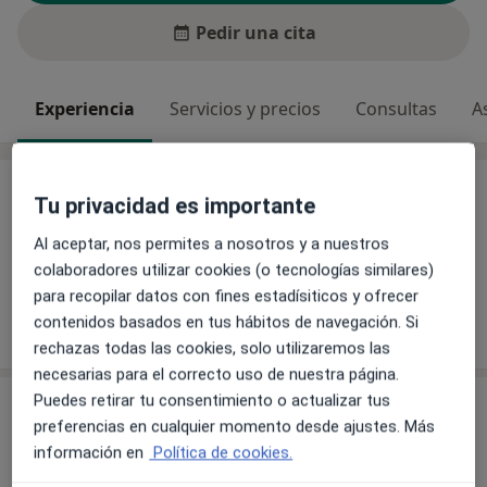
Pedir una cita
Experiencia
Servicios y precios
Consultas
A
Experiencia
Tu privacidad es importante
Director Gerente Hospital Universitario Gran Canaria
Al aceptar, nos permites a nosotros y a nuestros
Dr Negrin. Médico Neumólogo . Jefe Servicio
colaboradores utilizar cookies (o tecnologías similares)
Hospitalización a Domicilio. Profesor Doctor Ciencias
para recopilar datos con fines estadísiticos y ofrecer
de la Salud ULPGC
contenidos basados en tus hábitos de navegación. Si
rechazas todas las cookies, solo utilizaremos las
necesarias para el correcto uso de nuestra página.
Puedes retirar tu consentimiento o actualizar tus
Servicios y precios
preferencias en cualquier momento desde ajustes. Más
Visita Neumología
información en
Política de cookies.
Detalles