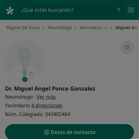
Men
¿Qué estás buscando?
Página De Inicio
Neumólogo
Vecindario
Miguel Ang
Cambiar de ciud
Dr.
Miguel Angel Ponce Gonzalez
sobre las especializaciones
Neumólogo
·
Ver más
Vecindario
4 direcciones
Núm. Colegiado: 343402464
Datos de contacto