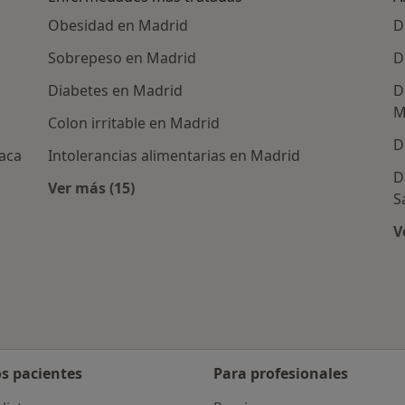
Obesidad en Madrid
D
Sobrepeso en Madrid
D
Diabetes en Madrid
D
M
Colon irritable en Madrid
D
vaca
Intolerancias alimentarias en Madrid
D
Ver más (15)
S
nutricionistas cercanos
Más en esta categoría: Enfermedades más 
V
os pacientes
Para profesionales