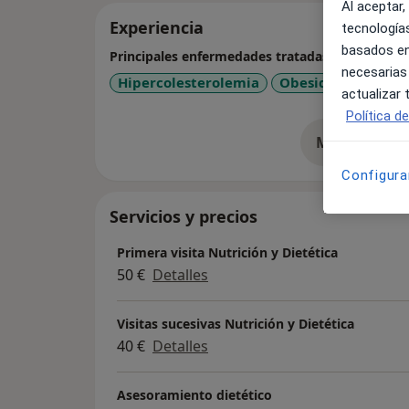
Al aceptar,
Experiencia
tecnologías
basados en
Principales enfermedades tratadas
necesarias
Hipercolesterolemia
Obesidad
Diabe
actualizar
Política d
Mostrar más 
so
Configura
Servicios y precios
Primera visita Nutrición y Dietética
50 €
Detalles
Visitas sucesivas Nutrición y Dietética
40 €
Detalles
Asesoramiento dietético