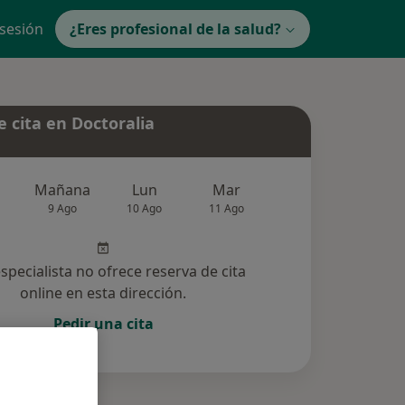
 sesión
¿Eres profesional de la salud?
 cita en Doctoralia
Mañana
Lun
Mar
Mié
Jue
9 Ago
10 Ago
11 Ago
12 Ago
13 Ag
especialista no ofrece reserva de cita
online en esta dirección.
Pedir una cita