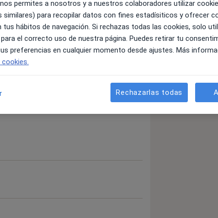
 nos permites a nosotros y a nuestros colaboradores utilizar cooki
 similares) para recopilar datos con fines estadísiticos y ofrecer 
 tus hábitos de navegación. Si rechazas todas las cookies, solo uti
 para el correcto uso de nuestra página. Puedes retirar tu consenti
a11y_sr_more_diseases
tes
Sobrepeso
Celiaquía
+5
 tus preferencias en cualquier momento desde ajustes. Más informa
e cookies.
detalles
bre la experiencia
Rechazarlas todas
A
r