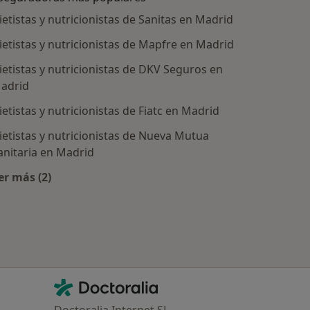
ietistas y nutricionistas de Sanitas en Madrid
ietistas y nutricionistas de Mapfre en Madrid
ietistas y nutricionistas de DKV Seguros en
adrid
ietistas y nutricionistas de Fiatc en Madrid
ietistas y nutricionistas de Nueva Mutua
anitaria en Madrid
tratadas
er más (2)
Más en esta categoría: Aseguradoras más populares
Contacto
Doctoralia - Página de inicio