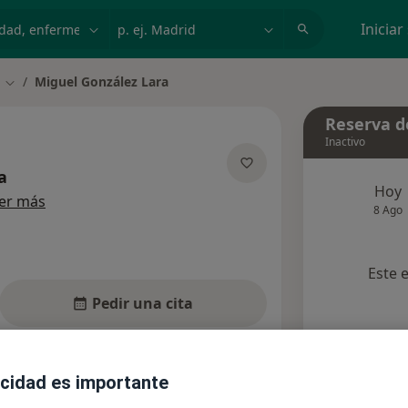
dad, enfermedad o nombre
p. ej. Madrid
Iniciar
Miguel González Lara
Cambiar de ciudad
Reserva de
Inactivo
a
Hoy
sobre las especializaciones
er más
8 Ago
Este 
Pedir una cita
nsultas
Aseguradoras
Opiniones
acidad es importante