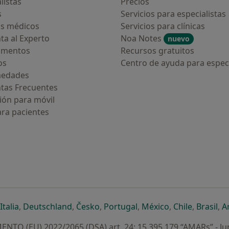
listas
Precios
s
Servicios para especialistas
s médicos
Servicios para clínicas
ta al Experto
Noa Notes
nuevo
amentos
Recursos gratuitos
os
Centro de ayuda para especi
medades
tas Frecuentes
ión para móvil
ara pacientes
ueva pestaña
en una nueva pestaña
e abre en una nueva pestaña
se abre en una nueva pestaña
se abre en una nueva pestaña
se abre en una nueva pestaña
se abre en una nueva p
se abre en una
se abre e
se
Italia
,
Deutschland
,
Česko
,
Portugal
,
México
,
Chile
,
Brasil
,
A
NTO (EU) 2022/2065 (DSA) art. 24: 15.395.179 “AMARs” - Ju