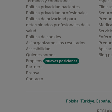
Términos y condiciones
Especia
Política privacidad pacientes
Clínica
Política privacidad profesionales
Seguro
Política de privacidad para
Pregun
determinados profesionales de la
Medic
salud
Servici
Política de cookies
Enfer
Así organizamos los resultados
Pregun
Accesibilidad
Aplicac
Quiénes somos
Blog p
Empleos
Nuevas posiciones
Partners
Prensa
Contacto
se abre en una n
se abre 
s
Polska
,
Türkiye
,
España
,
REGLAME