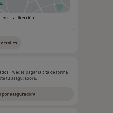
ar
 abre en una nueva pestaña
e en esta dirección
detalles
bre la dirección
vados. Puedes pagar la cita de forma
epte tu aseguradora.
as por aseguradora