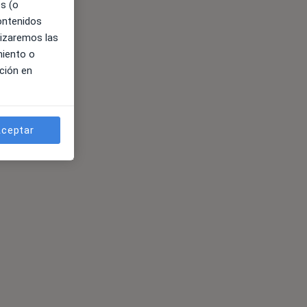
es (o
contenidos
lizaremos las
miento o
ción en
ceptar