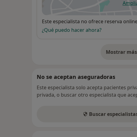
Ampli
se
Disponibilidad
Este especialista no ofrece reserva onlin
¿Qué puedo hacer ahora?
Mostrar más 
so
No se aceptan aseguradoras
Este especialista solo acepta pacientes pri
privada, o buscar otro especialista que ac
Buscar especialist