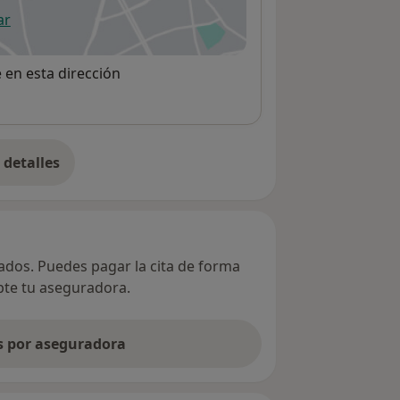
ar
 abre en una nueva pestaña
e en esta dirección
detalles
bre la dirección
vados. Puedes pagar la cita de forma
epte tu aseguradora.
as por aseguradora