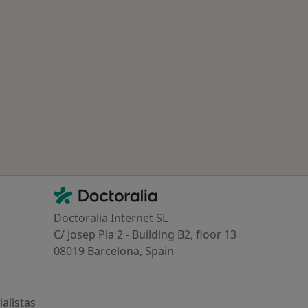
Contacto
Doctoralia - Página de inicio
Doctoralia Internet SL
C/ Josep Pla 2 - Building B2, floor 13
08019 Barcelona, Spain
alistas