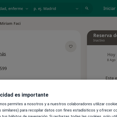
dad, enfermedad o nombre
p. ej. Madrid
Iniciar
Miriam Faci
Reserva de
Inactivo
sobre las especializaciones
más
Hoy
8 Ago
3599
Este 
Pedir una cita
acidad es importante
 nos permites a nosotros y a nuestros colaboradores utilizar cooki
nsultas
Aseguradoras
Opiniones
 similares) para recopilar datos con fines estadísiticos y ofrecer 
 tus hábitos de navegación. Si rechazas todas las cookies, solo uti