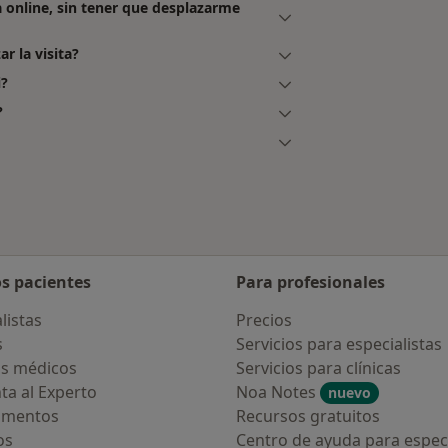
a online, sin tener que desplazarme
ar la visita?
i?
?
os pacientes
Para profesionales
listas
Precios
s
Servicios para especialistas
s médicos
Servicios para clínicas
ta al Experto
Noa Notes
nuevo
amentos
Recursos gratuitos
os
Centro de ayuda para especi