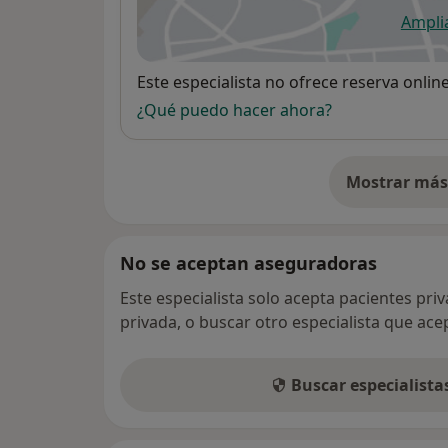
Ampli
se
Disponibilidad
Este especialista no ofrece reserva onlin
¿Qué puedo hacer ahora?
Mostrar más 
so
No se aceptan aseguradoras
Este especialista solo acepta pacientes pri
privada, o buscar otro especialista que ac
Buscar especialist