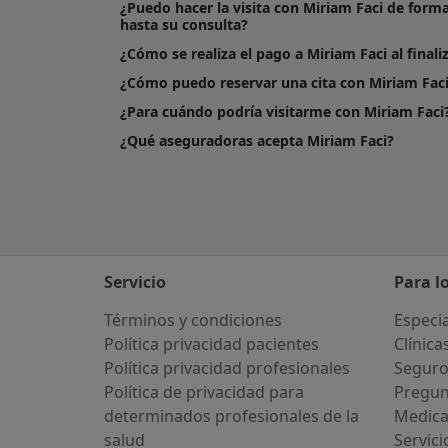
¿Puedo hacer la visita con Miriam Faci de form
hasta su consulta?
¿Cómo se realiza el pago a Miriam Faci al finaliz
¿Cómo puedo reservar una cita con Miriam Fac
¿Para cuándo podría visitarme con Miriam Faci
¿Qué aseguradoras acepta Miriam Faci?
Servicio
Para l
Términos y condiciones
Especia
Política privacidad pacientes
Clínica
Política privacidad profesionales
Seguro
Política de privacidad para
Pregun
determinados profesionales de la
Medic
salud
Servici
¿Alguna vez has usado una app o