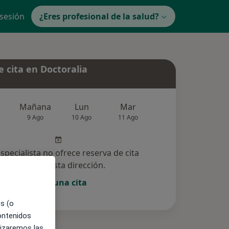
 sesión
¿Eres profesional de la salud?
 cita en Doctoralia
Mañana
Lun
Mar
Mié
Jue
9 Ago
10 Ago
11 Ago
12 Ago
13 Ag
especialista no ofrece reserva de cita
online en esta dirección.
Pedir una cita
es (o
contenidos
lizaremos las