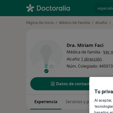
especiali
Página De Inicio
Médico De Familia
Alcañiz
Dra.
Miriam Faci
Médica de familia
·
Ver 
Alcañiz
1 dirección
Núm. Colegiado: 44501
Datos de contacto
Tu priv
Al aceptar,
Experiencia
Servicios y precios
Co
tecnologías
basados en