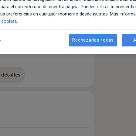
 para el correcto uso de nuestra página. Puedes retirar tu consenti
 tus preferencias en cualquier momento desde ajustes. Más informa
ÁS DE 20 AÑOS DE
e cookies.
Rechazarlas todas
A
r
ismo
Hipotiroidismo en adultos
detalles
bre la experiencia