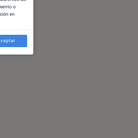
miento o
ción en
ceptar