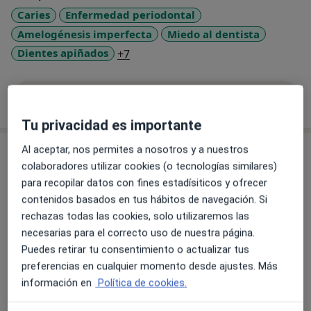
Caries
Enfermedad periodontal
Amelogénesis imperfecta
Miedo al dentista
a11y_sr_more_diseases
Dientes apiñados
+7
Mostrar más detalles
sobre la experiencia
Tu privacidad es importante
Al aceptar, nos permites a nosotros y a nuestros
Servicios y precios
colaboradores utilizar cookies (o tecnologías similares)
Primera visita Odontología
para recopilar datos con fines estadísiticos y ofrecer
Detalles
contenidos basados en tus hábitos de navegación. Si
rechazas todas las cookies, solo utilizaremos las
Primera visita Odontología Pediátrica
necesarias para el correcto uso de nuestra página.
Detalles
Puedes retirar tu consentimiento o actualizar tus
preferencias en cualquier momento desde ajustes. Más
información en
Política de cookies.
Visitas sucesivas Odontología
Detalles