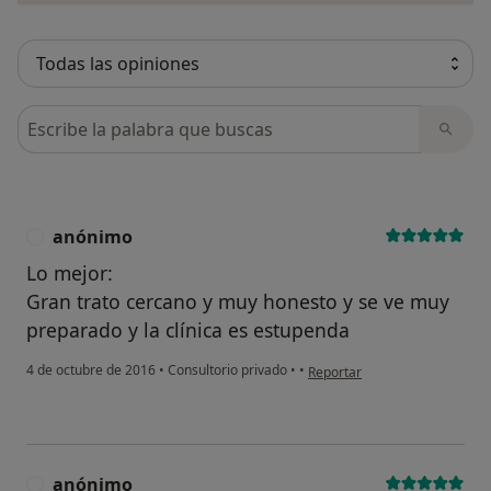
Busca en opiniones
anónimo
A
Lo mejor:
Gran trato cercano y muy honesto y se ve muy
preparado y la clínica es estupenda
en opinión del usuario anóni
4 de octubre de 2016
•
Consultorio privado
•
•
Reportar
anónimo
A