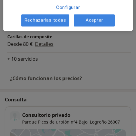
Configurar
Blanqueamiento dental
Desde 150 €
Detalles
Rechazarlas todas
Aceptar
Carillas de composite
Desde 80 €
Detalles
+ 10 servicios
¿Cómo funcionan los precios?
Consulta
Consultorio privado
Parque Picos de urbión nº4 Bajo,
Logroño
26007