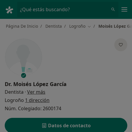
Men
¿Qué estás buscando?
Página De Inicio
Dentista
Logroño
Moisés López Ga
Cambiar de ciudad
Dr.
Moisés López García
sobre las especializaciones
Dentista
·
Ver más
Logroño
1 dirección
Núm. Colegiado: 2600174
Datos de contacto