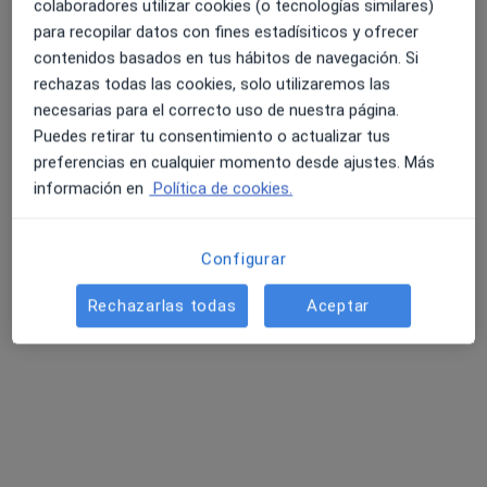
colaboradores utilizar cookies (o tecnologías similares)
para recopilar datos con fines estadísiticos y ofrecer
contenidos basados en tus hábitos de navegación. Si
rechazas todas las cookies, solo utilizaremos las
necesarias para el correcto uso de nuestra página.
Ver galería (2)
Puedes retirar tu consentimiento o actualizar tus
preferencias en cualquier momento desde ajustes. Más
Mostrar más detalles
información en
Política de cookies.
sobre la experiencia
Configurar
Servicios y precios
Rechazarlas todas
Aceptar
Consulta online
Reservar cita
80 €
Detalles
Primera visita Psicología
Reservar cita
80 €
Detalles