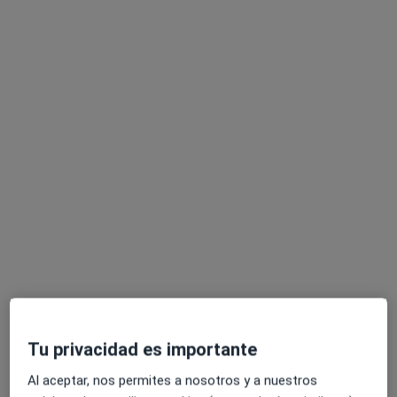
Sexología
Principales enfermedades tratadas
Duelo
Preocupaciones constantes
Dependencia emocional
Crisis de pareja
a11y_sr_more_diseases
Baja autoestima
+77
Pacientes que atiendo
Adultos
Niños
Tipos de consulta
Presencial
Ver direcciones (1)
Videoconsulta
Ver calendario online
Fotos y vídeos
Tu privacidad es importante
Al aceptar, nos permites a nosotros y a nuestros