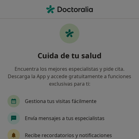
Men
¿Qué estás buscando?
Página De Inicio
Psicólogo
Puerto De La Cruz
Nadia
Cambiar de
Cuida de tu salud
Encuentra los mejores especialistas y pide cita.
Descarga la App y accede gratuitamente a funciones
exclusivas para ti:
Nadia García Rodríguez
sobre las especializaciones
Psicóloga
·
Ver más
Gestiona tus visitas fácilmente
Puerto de la Cruz
1 dirección
Núm. Colegiado: T-04764
Envía mensajes a tus especialistas
18 opiniones
Recibe recordatorios y notificaciones