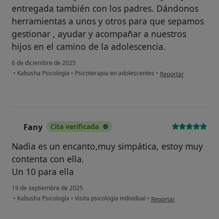
entregada también con los padres. Dándonos
herramientas a unos y otros para que sepamos
gestionar , ayudar y acompañar a nuestros
hijos en el camino de la adolescencia.
6 de diciembre de 2025
en opinión del usuari
•
Kabusha Psicología
•
Psicoterapia en adolescentes
•
Reportar
Fany
Cita verificada
F
Nadia es un encanto,muy simpática, estoy muy
contenta con ella.
Un 10 para ella
19 de septiembre de 2025
en opinión del usuario F
•
Kabusha Psicología
•
Visita psicología individual
•
Reportar