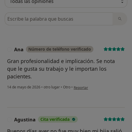
Busca en opiniones
Ana
Número de teléfono verificado
A
Gran profesionalidad e implicación. Se nota
que le gusta su trabajo y le importan los
pacientes.
en opinión del usuario Ana
14 de mayo de 2026
•
otro lugar
•
Otro
•
Reportar
Agustina
Cita verificada
A
Buenos días ayer no fue muy bien mi hija salió