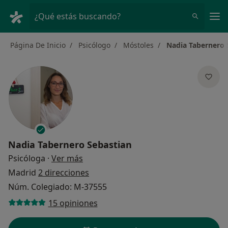
Men
¿Qué estás buscando?
Página De Inicio
Psicólogo
Móstoles
Nadia Tabernero 
Nadia Tabernero Sebastian
sobre las especializaciones
Psicóloga
·
Ver más
Madrid
2 direcciones
Núm. Colegiado: M-37555
15 opiniones