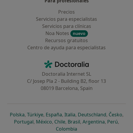
Para profesionales
Precios
Servicios para especialistas
Servicios para clínicas
Noa Notes
nuevo
Recursos gratuitos
Centro de ayuda para especialistas
Contacto
Doctoralia - Página de inicio
Doctoralia Internet SL
C/ Josep Pla 2 - Building B2, floor 13
08019 Barcelona, Spain
se abre en una nueva pestaña
se abre en una nueva pestaña
se abre en una nueva pestaña
se abre en una nueva pes
se abre en 
se a
Polska
,
Türkiye
,
España
,
Italia
,
Deutschland
,
Česko
,
se abre en una nueva pestaña
se abre en una nueva pestaña
se abre en una nueva pestaña
se abre en una nueva p
se abre en 
se abr
Portugal
,
México
,
Chile
,
Brasil
,
Argentina
,
Perú
,
se abre en una nueva pe
Colombia