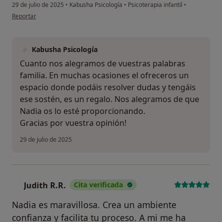
29 de julio de 2025
•
Kabusha Psicología
•
Psicoterapia infantil
•
en opinión del usuario Tvm
Reportar
Kabusha Psicología
Cuanto nos alegramos de vuestras palabras
¿Alguna vez has usado una app
familia. En muchas ocasiones el ofreceros un
o chatbot de IA para hablar
espacio donde podáis resolver dudas y tengáis
sobre un tema emocional o
psicológico?
ese sostén, es un regalo. Nos alegramos de que
Nadia os lo esté proporcionando.
Sí, varias veces
Gracias por vuestra opinión!
Sí, una vez
29 de julio de 2025
No, pero lo consideraría
No, y no confío en ello
Judith R.R.
Cita verificada
J
Nadia es maravillosa. Crea un ambiente
Continuar
confianza y facilita tu proceso. A mi me ha