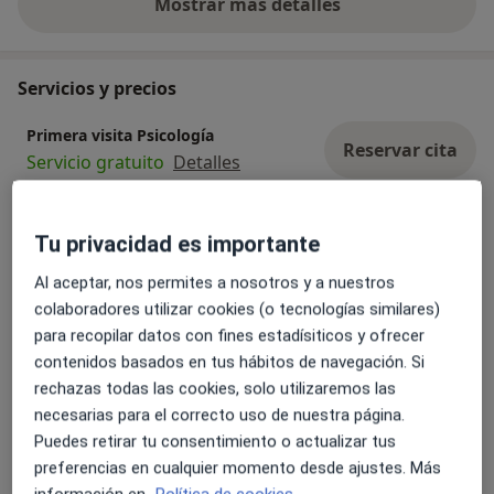
Mostrar más detalles
sobre la experiencia
Servicios y precios
Primera visita Psicología
Reservar cita
Servicio gratuito
Detalles
Visita Psicología Infantil
Tu privacidad es importante
Reservar cita
65 €
Detalles
Al aceptar, nos permites a nosotros y a nuestros
colaboradores utilizar cookies (o tecnologías similares)
Visita psicología individual
Reservar cita
para recopilar datos con fines estadísiticos y ofrecer
65 € - 80 €
Detalles
contenidos basados en tus hábitos de navegación. Si
rechazas todas las cookies, solo utilizaremos las
Consulta online
necesarias para el correcto uso de nuestra página.
Desde 65 €
Detalles
Puedes retirar tu consentimiento o actualizar tus
preferencias en cualquier momento desde ajustes. Más