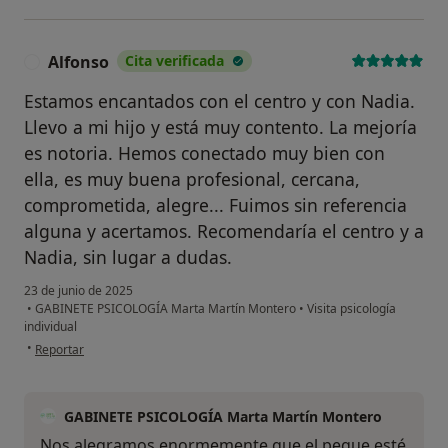
Alfonso
Cita verificada
A
Estamos encantados con el centro y con Nadia.
Llevo a mi hijo y está muy contento. La mejoría
es notoria. Hemos conectado muy bien con
ella, es muy buena profesional, cercana,
comprometida, alegre... Fuimos sin referencia
alguna y acertamos. Recomendaría el centro y a
Nadia, sin lugar a dudas.
23 de junio de 2025
•
GABINETE PSICOLOGÍA Marta Martín Montero
•
Visita psicología
individual
en opinión del usuario Alfonso
•
Reportar
GABINETE PSICOLOGÍA Marta Martín Montero
Nos alegramos enormemente que el peque esté