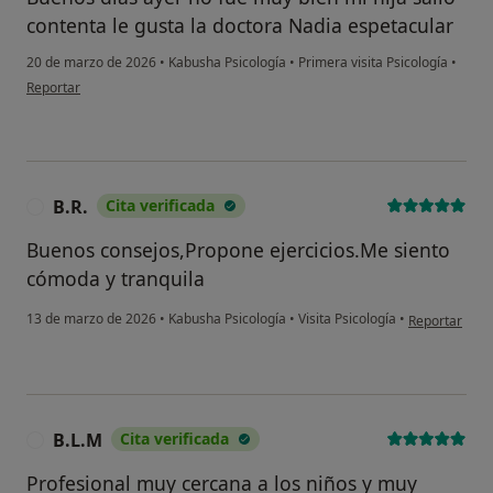
contenta le gusta la doctora Nadia espetacular
20 de marzo de 2026
•
Kabusha Psicología
•
Primera visita Psicología
•
en opinión del usuario Agustina
Reportar
B.R.
Cita verificada
B
Buenos consejos,Propone ejercicios.Me siento
cómoda y tranquila
en opinión del
13 de marzo de 2026
•
Kabusha Psicología
•
Visita Psicología
•
Reportar
B.L.M
Cita verificada
B
Profesional muy cercana a los niños y muy