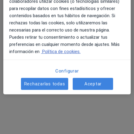
colaboradores utilizar cookies (o tecnologías similares)
27 opiniones
para recopilar datos con fines estadísiticos y ofrecer
Carretera Gral. Las Arenas, 73, Puerto de la Cruz
•
Mapa
contenidos basados en tus hábitos de navegación. Si
Centro Médico Vida. Puerto de la Cruz
rechazas todas las cookies, solo utilizaremos las
Ningún profesional de este centro tiene citas disponibles
necesarias para el correcto uso de nuestra página.
Puedes retirar tu consentimiento o actualizar tus
Mostrar perfil
preferencias en cualquier momento desde ajustes. Más
información en
Política de cookies.
Especialistas disponibles
Configurar
Estos especialistas se encuentran fuera de Puerto
Rechazarlas todas
Aceptar
de la Cruz, Santa Cruz de Tenerife, en zonas
cercanas a tu búsqueda