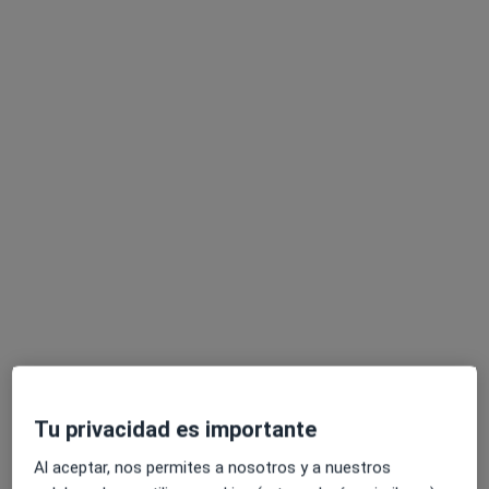
·
Ver más
Neumólogo
5 opiniones
La Orotava
•
Mapa
Visita Neumología
Servicio gratuito
Este especialista no ofrece reserva de cita online en esta dirección.
Pedir una cita
Tu privacidad es importante
Centro Médico Vida. Puerto de la Cruz
Al aceptar, nos permites a nosotros y a nuestros
·
Ver más
Neumólogo, Alergólogo, Analista clínico