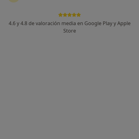
Centro Médico JG Santa Úrsula
·
Ver más
Neumólogo, Analista clínico, Cardiólogo
4.6 y 4.8 de valoración media en Google Play y Apple
172 opiniones
Store
Carretera Provincial 38, Santa Úrsula
•
Mapa
Centro Médico JG Santa Úrsula
Ningún profesional de este centro tiene citas disponibles
Mostrar perfil
Dr. Aurelio Wangüemert Pérez