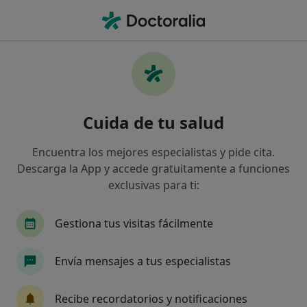
Men
Neumólogo • Puerto de la Cruz, Santa Cruz de Tenerife
Filtros
Seguro
Mapa
Neumólogos en Puerto de la Cruz
Cuida de tu salud
Así organizamos los resultados
Encuentra los mejores especialistas y pide cita.
Descarga la App y accede gratuitamente a funciones
¿Cuál es tu compañía aseguradora?
exclusivas para ti:
Gestiona tus visitas fácilmente
Envía mensajes a tus especialistas
Recibe recordatorios y notificaciones