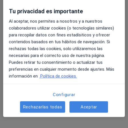
2045 opiniones
Tu privacidad es importante
Avenida Extremadura 5, Talavera de la Reina
•
Mapa
4.6 y 4.8 de valoración media en Google Play y Apple
Al aceptar, nos permites a nosotros y a nuestros
Hospital Parque Marazuela
Store
colaboradores utilizar cookies (o tecnologías similares)
Acepta Allianz
para recopilar datos con fines estadísiticos y ofrecer
Primera visita Neurofisiología Clínica
contenidos basados en tus hábitos de navegación. Si
Mostrar más servicios
rechazas todas las cookies, solo utilizaremos las
necesarias para el correcto uso de nuestra página.
Ningún profesional de este centro tiene citas disponibles
Puedes retirar tu consentimiento o actualizar tus
preferencias en cualquier momento desde ajustes. Más
Mostrar perfil
información en
Política de cookies.
Configurar
Rechazarlas todas
Aceptar