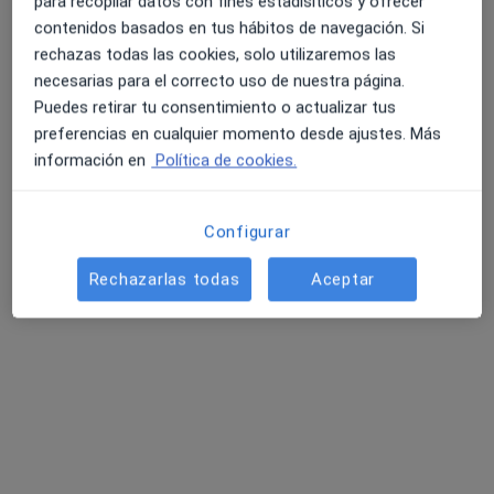
para recopilar datos con fines estadísiticos y ofrecer
Neurólogo
contenidos basados en tus hábitos de navegación. Si
1 opinión
rechazas todas las cookies, solo utilizaremos las
Cl. Marqueses de San Isidro, 11, León
•
Mapa
necesarias para el correcto uso de nuestra página.
Clínica San Francisco
Puedes retirar tu consentimiento o actualizar tus
Acepta Mapfre
preferencias en cualquier momento desde ajustes. Más
información en
Política de cookies.
Primera visita Neurología
Este especialista no ofrece reserva de cita online en esta dirección.
Configurar
Pedir una cita
Rechazarlas todas
Aceptar