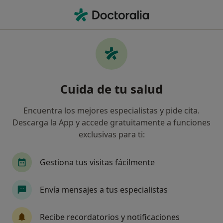
Men
Neurólogo • León, León
Filtros
Seguro:
Mapfre
Ma
Neurólogos de Mapfre en León
Cuida de tu salud
Así organizamos los resultados
Encuentra los mejores especialistas y pide cita.
Descarga la App y accede gratuitamente a funciones
exclusivas para ti:
Gestiona tus visitas fácilmente
Envía mensajes a tus especialistas
Dra. Iria Beltrán
Neuróloga
Recibe recordatorios y notificaciones