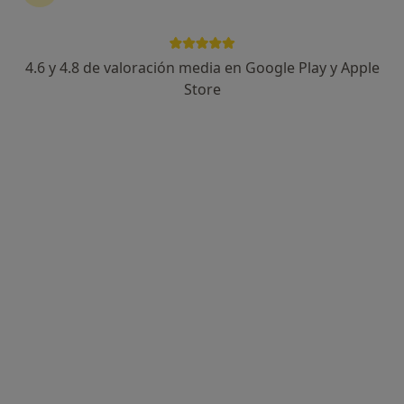
4 opiniones
VIA ALEMANIA, 3 (INSTITUT MEDIC), Palma de Mallorca
•
Mapa
Consultorio privado
4.6 y 4.8 de valoración media en Google Play y Apple
Acepta Axa
Store
Primera visita Neurología
Este especialista no ofrece reserva de cita online en esta dirección.
Pedir una cita
Clínica Contra Enfermedades Nerviosas