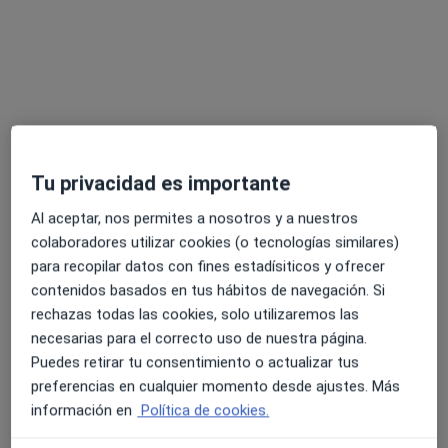
Neurólogo, Neurofisiólogo clínico
Cl. Jose Tous i Ferrer, 12, Palma de Mallorca
•
Mapa
Clínica Contra Enfermedades Nerviosas
Acepta Axa
Ningún profesional de este centro tiene citas disponibles
Mostrar perfil
Tu privacidad es importante
Al aceptar, nos permites a nosotros y a nuestros
colaboradores utilizar cookies (o tecnologías similares)
para recopilar datos con fines estadísiticos y ofrecer
contenidos basados en tus hábitos de navegación. Si
rechazas todas las cookies, solo utilizaremos las
necesarias para el correcto uso de nuestra página.
Puedes retirar tu consentimiento o actualizar tus
preferencias en cualquier momento desde ajustes. Más
Clínic Balear Palma
información en
Política de cookies.
·
Ver más
Neurólogo, Alergólogo, Analista clínico
132 opiniones