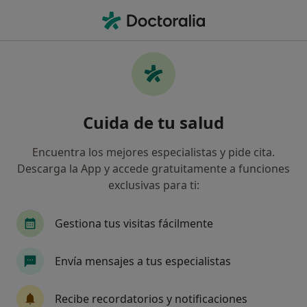
Men
Neurólogo • Palma de Mallorca, Islas Baleares
Filtros
Seguro:
Axa
Mapa
Neurólogos de Axa en Palma de Mallorca
Cuida de tu salud
Así organizamos los resultados
Encuentra los mejores especialistas y pide cita.
Descarga la App y accede gratuitamente a funciones
exclusivas para ti:
Gestiona tus visitas fácilmente
Envía mensajes a tus especialistas
Antonio Rossiñol Far
Neurólogo, Psiquiatra
Recibe recordatorios y notificaciones