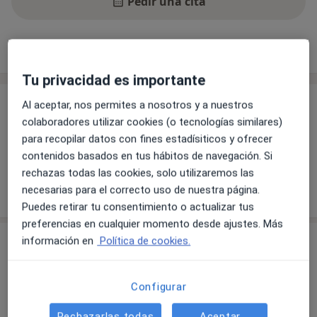
Pedir una cita
Servicios y precios
Consultas
Aseguradoras
Tu privacidad es importante
Al aceptar, nos permites a nosotros y a nuestros
Servicios y precios
colaboradores utilizar cookies (o tecnologías similares)
Sin información sobre servicios y precios
para recopilar datos con fines estadísiticos y ofrecer
Este especialista aún no ha añadido información
contenidos basados en tus hábitos de navegación. Si
sobre sus servicios
rechazas todas las cookies, solo utilizaremos las
necesarias para el correcto uso de nuestra página.
Puedes retirar tu consentimiento o actualizar tus
preferencias en cualquier momento desde ajustes. Más
Consultas (2)
información en
Política de cookies.
Dirección 1
Dirección 2
Configurar
Rechazarlas todas
Aceptar