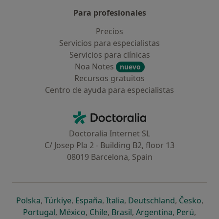
Para profesionales
Precios
Servicios para especialistas
Servicios para clínicas
Noa Notes
nuevo
Recursos gratuitos
Centro de ayuda para especialistas
Contacto
Doctoralia - Página de inicio
Doctoralia Internet SL
C/ Josep Pla 2 - Building B2, floor 13
08019 Barcelona, Spain
se abre en una nueva pestaña
se abre en una nueva pestaña
se abre en una nueva pestaña
se abre en una nueva pes
se abre en 
se a
Polska
,
Türkiye
,
España
,
Italia
,
Deutschland
,
Česko
,
se abre en una nueva pestaña
se abre en una nueva pestaña
se abre en una nueva pestaña
se abre en una nueva p
se abre en 
se abr
Portugal
,
México
,
Chile
,
Brasil
,
Argentina
,
Perú
,