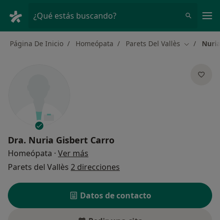
Men
¿Qué estás buscando?
Página De Inicio
Homeópata
Parets Del Vallès
Nuria
Cambiar d
Dra.
Nuria Gisbert Carro
sobre las especializaciones
Homeópata
·
Ver más
Parets del Vallès
2 direcciones
Datos de contacto