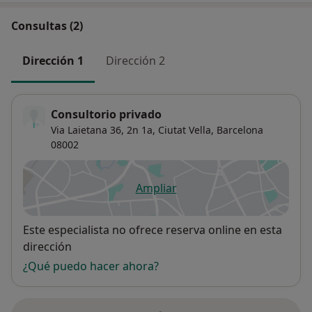
Consultas (2)
Dirección 1
Dirección 2
Consultorio privado
Via Laietana 36, 2n 1a,
Ciutat Vella
,
Barcelona
08002
Ampliar
se abre en una nueva pestañ
Disponibilidad
Este especialista no ofrece reserva online en esta
dirección
¿Qué puedo hacer ahora?