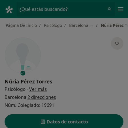
Men
¿Qué estás buscando?
Página De Inicio
Psicólogo
Barcelona
Núria Pérez T
Cambiar de ciudad
Núria Pérez Torres
sobre las especializaciones
Psicólogo
·
Ver más
Barcelona
2 direcciones
Núm. Colegiado: 19691
Datos de contacto