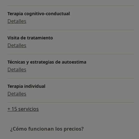
l'Hospital Vall d'Hebron de Barcelona on s'intenta
adaptar l'assistència dels serveis sanitaris a l'altura de
Terapia cognitivo-conductual
les necessitats de les persones d'origen llatí amb
Detalles
diagnòstic de patologia dual.
Visita de tratamiento
Detalles
Técnicas y estrategias de autoestima
Detalles
Terapia individual
Detalles
+ 15 servicios
¿Cómo funcionan los precios?