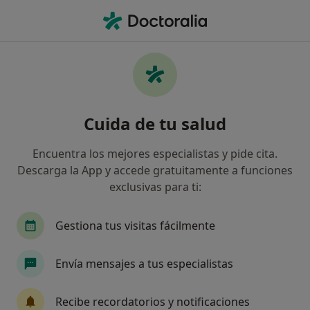
Men
Oftalmólogo • Badajoz, Badajoz
Filtros
Seguro:
Adeslas
M
Oftalmólogos de Adeslas en Badajoz
Cuida de tu salud
Así organizamos los resultados
Encuentra los mejores especialistas y pide cita.
Descarga la App y accede gratuitamente a funciones
exclusivas para ti:
Gestiona tus visitas fácilmente
Envía mensajes a tus especialistas
Dr. Oscar Torrado Sierra
·
Ver más
Oftalmólogo
Recibe recordatorios y notificaciones