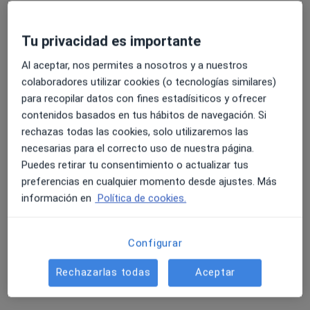
Dr. Fernando González González
·
Ver más
Oftalmólogo
5 opiniones
Tu privacidad es importante
C/ Alcantara n 1 esquina jesus rincon jimenez, Badajoz
•
Mapa
Al aceptar, nos permites a nosotros y a nuestros
IO oftalmologia integral.
colaboradores utilizar cookies (o tecnologías similares)
Acepta Adeslas
para recopilar datos con fines estadísiticos y ofrecer
contenidos basados en tus hábitos de navegación. Si
Visitas sucesivas Oftalmología
rechazas todas las cookies, solo utilizaremos las
Este especialista no ofrece reserva de cita online en esta dirección.
necesarias para el correcto uso de nuestra página.
Puedes retirar tu consentimiento o actualizar tus
Pedir una cita
preferencias en cualquier momento desde ajustes. Más
información en
Política de cookies.
Configurar
Rechazarlas todas
Aceptar