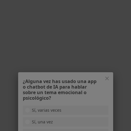
Primera visita Oftalmología
Este especialista no ofrece reserva de cita online en esta dirección.
Pedir una cita
¿Alguna vez has usado una app
o chatbot de IA para hablar
Dr. Jose Antonio López Garrido
sobre un tema emocional o
·
Ver más
Oftalmólogo
psicológico?
c/ Rodríguez Arias, 6 2º, Bilbao
•
Mapa
Sí, varias veces
COI Centro Oftalmológico Integral Bilbao Berri
Sí, una vez
Acepta Caser