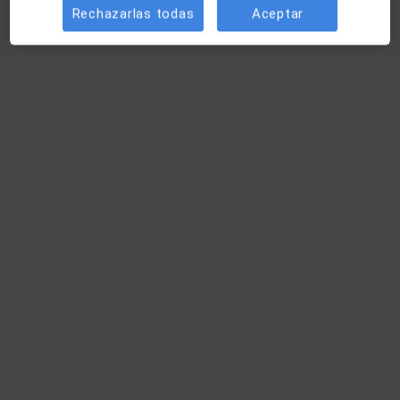
Rechazarlas todas
Aceptar
Dra. Helena Noguera Núñez
·
Ver más
Oftalmólogo
5 opiniones
c/ Rodríguez Arias, 6 2º, Bilbao
•
Mapa
COI Centro Oftalmológico Integral Bilbao Berri
Acepta Caser
Primera visita Oftalmología
Este especialista no ofrece reserva de cita online en esta dirección.