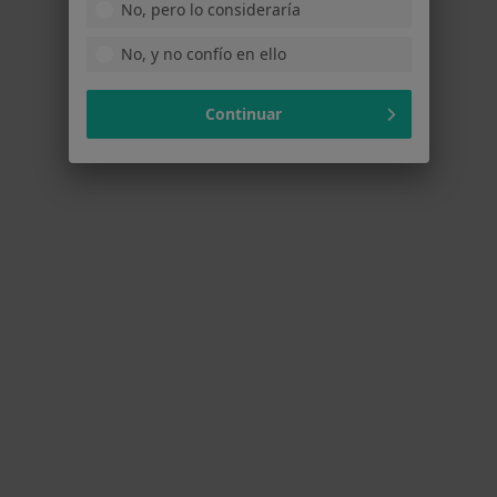
Primera visita Oftalmología
No, pero lo consideraría
Este especialista no ofrece reserva de cita online en esta dirección.
No, y no confío en ello
Pedir una cita
Continuar
Jon Iñigo García-Lallana Valbuena
·
Ver más
Oftalmólogo
6 opiniones
c/ Rodríguez Arias, 6 2º, Bilbao
•
Mapa
COI Centro Oftalmológico Integral Bilbao Berri