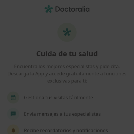
Men
Oftalmólogo • Bilbao, Vizcaya
Filtros
Seguro:
Caser
Map
Oftalmólogos de Caser en Bilbao
Cuida de tu salud
Así organizamos los resultados
Encuentra los mejores especialistas y pide cita.
Descarga la App y accede gratuitamente a funciones
exclusivas para ti:
Gestiona tus visitas fácilmente
Envía mensajes a tus especialistas
Dra. Ane Gorostiza Ormaeche
·
Ver más
Oftalmólogo
Recibe recordatorios y notificaciones