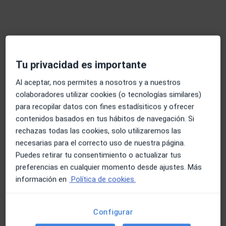
Berri
Oftalmólogo
25 opiniones
c/ Rodríguez Arias, 6 2º, Bilbao
•
Mapa
COI Centro Oftalmológico Integral Bilbao Berri
Tu privacidad es importante
Acepta Caser
Al aceptar, nos permites a nosotros y a nuestros
Primera visita Oftalmología
colaboradores utilizar cookies (o tecnologías similares)
Mostrar más servicios
para recopilar datos con fines estadísiticos y ofrecer
contenidos basados en tus hábitos de navegación. Si
rechazas todas las cookies, solo utilizaremos las
necesarias para el correcto uso de nuestra página.
Dr. Jose Antonio
Dra. Erika Vazquez
Dra. Ioana Romero
López Garrido
Cruchaga
Moreno
Puedes retirar tu consentimiento o actualizar tus
Oftalmólogo
Oftalmólogo
Oftalmólogo
preferencias en cualquier momento desde ajustes. Más
información en
Política de cookies.
Ver todos los especialistas (13)
Ningún profesional de este centro tiene citas disponibles
Configurar
Mostrar perfil