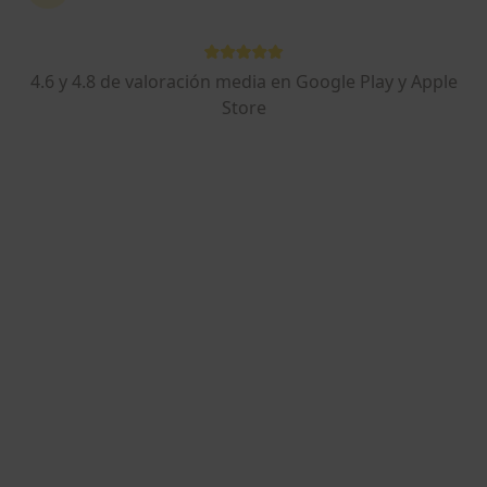
c/ Rodríguez Arias, 6 2º, Bilbao
•
Mapa
COI Centro Oftalmológico Integral Bilbao Berri
Acepta Caser
4.6 y 4.8 de valoración media en Google Play y Apple
Primera visita Oftalmología
Store
Este especialista no ofrece reserva de cita online en esta dirección.
Pedir una cita
Dra. Ioana Romero Moreno
·
Ver más
Oftalmólogo