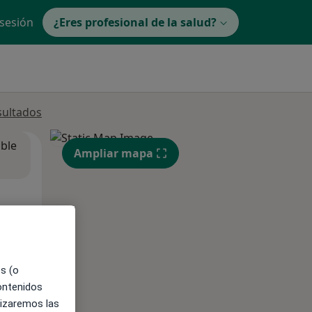
 sesión
¿Eres profesional de la salud?
sultados
ible
Ampliar mapa
es (o
contenidos
lizaremos las