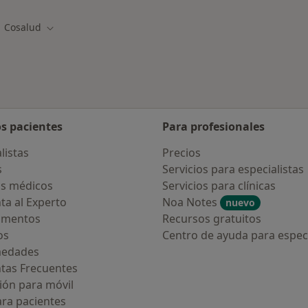
Cosalud
d
biar de ciudad
Cambiar de ciudad
os pacientes
Para profesionales
listas
Precios
s
Servicios para especialistas
s médicos
Servicios para clínicas
ta al Experto
Noa Notes
nuevo
amentos
Recursos gratuitos
os
Centro de ayuda para especi
medades
tas Frecuentes
ión para móvil
ara pacientes