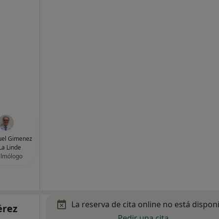
uel Gimenez
La Linde
almólogo
La reserva de cita online no está dispon
érez
Pedir una cita