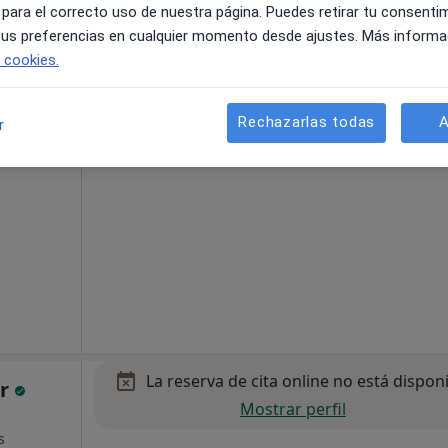
 para el correcto uso de nuestra página. Puedes retirar tu consenti
 tus preferencias en cualquier momento desde ajustes. Más informa
e cookies.
La reserva de cita online no está dispon
z
Pedir una cita
Rechazarlas todas
A
r
·
infantil
La reserva de cita online no está dispon
or
Mostrar perfil
s