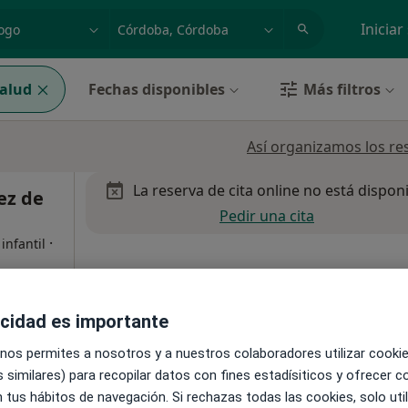
dad, enfermedad o nombre
p. ej. Madrid
Iniciar
alud
Fechas disponibles
Más filtros
Así organizamos los re
La reserva de cita online no está dispon
ez de
Pedir una cita
·
infantil
acidad es importante
 nos permites a nosotros y a nuestros colaboradores utilizar cooki
 similares) para recopilar datos con fines estadísiticos y ofrecer 
 tus hábitos de navegación. Si rechazas todas las cookies, solo uti