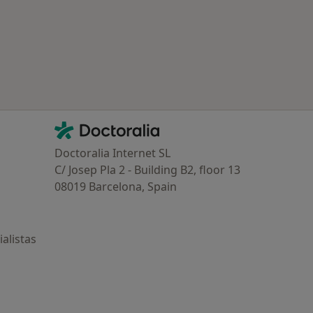
Contacto
Doctoralia - Página de inicio
Doctoralia Internet SL
C/ Josep Pla 2 - Building B2, floor 13
08019 Barcelona, Spain
alistas