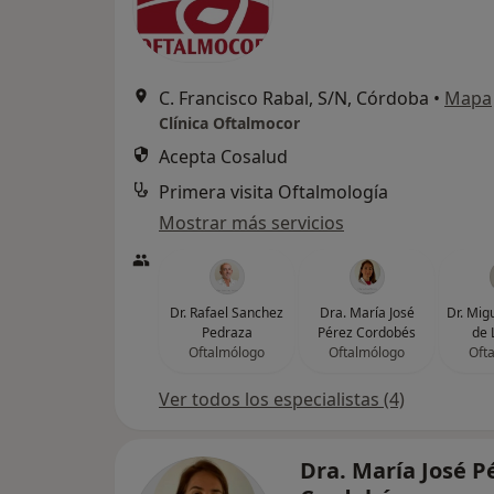
C. Francisco Rabal, S/N, Córdoba
•
Mapa
Clínica Oftalmocor
Acepta Cosalud
Primera visita Oftalmología
Mostrar más servicios
Dr. Rafael Sanchez
Dra. María José
Dr. Mig
Pedraza
Pérez Cordobés
de 
Oftalmólogo
Oftalmólogo
Oft
Ver todos los especialistas (4)
Dra. María José P