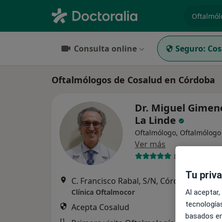
especiali
Consulta online
Seguro:
Cos
Oftalmólogos de Cosalud en Córdoba
Dr. Miguel Gimen
La Linde
Oftalmólogo, Oftalmólogo 
Ver más
854 opiniones
Tu priv
C. Francisco Rabal, S/N, Córdoba
•
Mapa
Clínica Oftalmocor
Al aceptar,
tecnologías
Acepta Cosalud
basados en