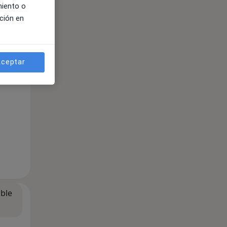
miento o
ción en
ible
ceptar
ible