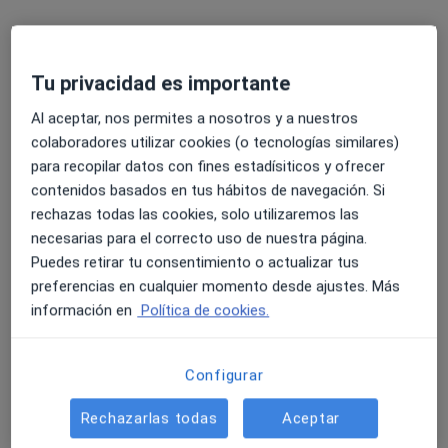
Gabimedi Tordera
·
Ver más
Oftalmólogo, Dermatólogo, Endocrino
369 opiniones
Tu privacidad es importante
Carrer Amadeu Vives 25, Tordera
•
Mapa
Gabimedi Tordera
Al aceptar, nos permites a nosotros y a nuestros
Acepta Cigna Healthcare España
colaboradores utilizar cookies (o tecnologías similares)
para recopilar datos con fines estadísiticos y ofrecer
Primera visita Oftalmología
contenidos basados en tus hábitos de navegación. Si
Mostrar más servicios
rechazas todas las cookies, solo utilizaremos las
necesarias para el correcto uso de nuestra página.
Puedes retirar tu consentimiento o actualizar tus
Dra. Mª Rosa De
Dr. Ezequiel Siedi
preferencias en cualquier momento desde ajustes. Más
Gironella Bertrán
Oftalmólogo
información en
Política de cookies.
Oftalmólogo
Ningún profesional de este centro tiene citas disponibles
Configurar
Mostrar perfil
Rechazarlas todas
Aceptar