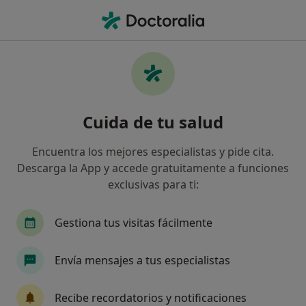
Men
Oftalmólogo • Tordera, Barcelona
Filtros
Seguro:
Cigna Healthcare Es
Oftalmólogos de Cigna Healthcare España
Cuida de tu salud
en Tordera
Así organizamos los resultados
Encuentra los mejores especialistas y pide cita.
Descarga la App y accede gratuitamente a funciones
exclusivas para ti:
Gestiona tus visitas fácilmente
Envía mensajes a tus especialistas
Dr. Ezequiel Siedi
Recibe recordatorios y notificaciones
·
Ver más
Oftalmólogo