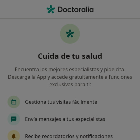
Men
Miopía • Tordera, Barcelona
Filtros
• 1
Seguro
Mapa
Especialistas en Miopía en Tordera
Cuida de tu salud
Así organizamos los resultados
Encuentra los mejores especialistas y pide cita.
Descarga la App y accede gratuitamente a funciones
¿Qué especialidad estás buscando?
exclusivas para ti:
Oftalmólogo
Dermatólogo
Endocrino
Gestiona tus visitas fácilmente
Envía mensajes a tus especialistas
Recibe recordatorios y notificaciones