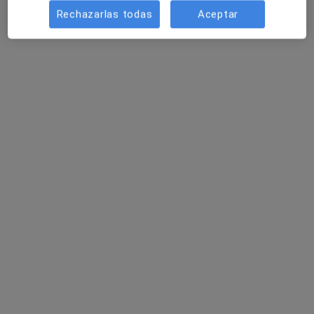
Rechazarlas todas
Aceptar
Dr. Ezequiel Siedi
·
Ver más
Oftalmólogo
36 opiniones
Carrer Amadeu Vives 25, Tordera
•
Mapa
Gabimedi Tordera
Primera visita Oftalmología
Precio sin especificar
Este especialista no ofrece reserva de cita online en esta dirección.
Pedir una cita