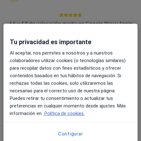
4.6 y 4.8 de valoración media en Google Play y Apple
Dra. Mª Rosa De Gironella Bertrán
Store
·
Ver más
Oftalmóloga
59 opiniones
Tu privacidad es importante
Carrer Amadeu Vives 25, Tordera
•
Mapa
Al aceptar, nos permites a nosotros y a nuestros
Gabimedi Tordera
colaboradores utilizar cookies (o tecnologías similares)
Primera visita Oftalmología
Precio sin especificar
para recopilar datos con fines estadísiticos y ofrecer
contenidos basados en tus hábitos de navegación. Si
Este especialista no ofrece reserva de cita online en esta dirección.
rechazas todas las cookies, solo utilizaremos las
necesarias para el correcto uso de nuestra página.
Pedir una cita
Puedes retirar tu consentimiento o actualizar tus
preferencias en cualquier momento desde ajustes. Más
información en
Política de cookies.
Configurar