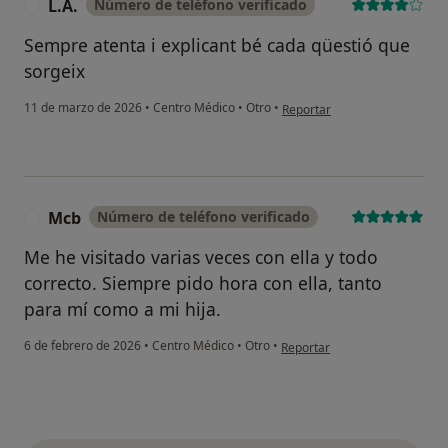
L.A.
Número de teléfono verificado
L
Sempre atenta i explicant bé cada qüestió que
sorgeix
en opinión del usuario L.A.
11 de marzo de 2026
•
Centro Médico
•
Otro
•
Reportar
Mcb
Número de teléfono verificado
M
Me he visitado varias veces con ella y todo
correcto. Siempre pido hora con ella, tanto
para mí como a mi hija.
en opinión del usuario Mcb
6 de febrero de 2026
•
Centro Médico
•
Otro
•
Reportar