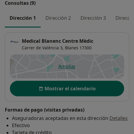
Consultas (9)
Dirección 1
Dirección 2
Dirección 3
Direcció
Medical Blanenc Centre Mèdic
Carrer de València 3,
Blanes
17300
Ampliar
se abre en una nueva pestañ
Disponibilidad
Mostrar el calendario
Formas de pago (visitas privadas)
Aseguradoras aceptadas en esta dirección
Detalles
Efectivo
Tarjeta de crédito