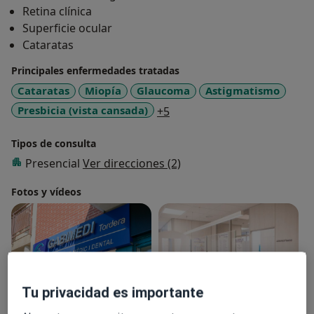
Retina clínica
Superficie ocular
Cataratas
Principales enfermedades tratadas
Cataratas
Miopía
Glaucoma
Astigmatismo
a11y_sr_more_diseases
Presbicia (vista cansada)
+5
Tipos de consulta
Presencial
Ver direcciones (2)
Fotos y vídeos
Tu privacidad es importante