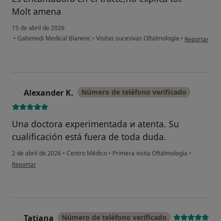
Molt amena
15 de abril de 2026
en opinión de
•
Gabimedi Medical Blanenc
•
Visitas sucesivas Oftalmología
•
Reportar
Alexander K.
Número de teléfono verificado
A
Una doctora experimentada и atenta. Su
cualificación está fuera de toda duda.
2 de abril de 2026
•
Centro Médico
•
Primera visita Oftalmología
•
en opinión del usuario Alexander K.
Reportar
Tatiana
Número de teléfono verificado
T