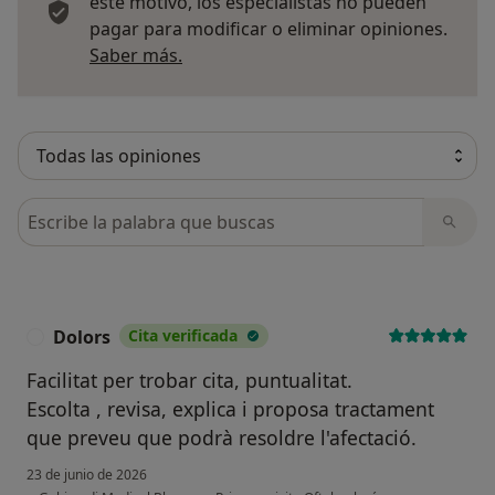
este motivo, los especialistas no pueden
pagar para modificar o eliminar opiniones.
Más información sobre opiniones
Saber más.
Busca en opiniones
Dolors
Cita verificada
D
Facilitat per trobar cita, puntualitat.
Escolta , revisa, explica i proposa tractament
que preveu que podrà resoldre l'afectació.
23 de junio de 2026
en opinión del u