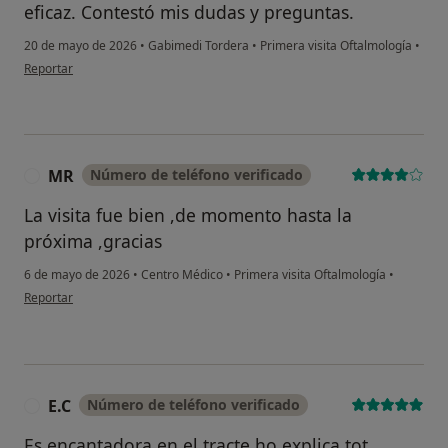
eficaz. Contestó mis dudas y preguntas.
20 de mayo de 2026
•
Gabimedi Tordera
•
Primera visita Oftalmología
•
en opinión del usuario J.P.
Reportar
MR
Número de teléfono verificado
M
La visita fue bien ,de momento hasta la
próxima ,gracias
6 de mayo de 2026
•
Centro Médico
•
Primera visita Oftalmología
•
en opinión del usuario MR
Reportar
E.C
Número de teléfono verificado
E
Es encantadora en el tracte,ho explica tot