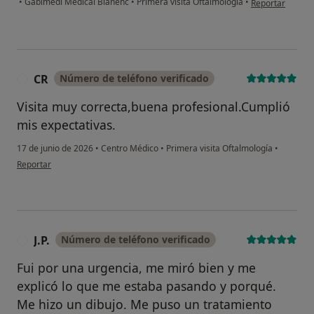
•
Gabimedi Medical Blanenc
•
Primera visita Oftalmología
•
Reportar
CR
Número de teléfono verificado
C
Visita muy correcta,buena profesional.Cumplió
mis expectativas.
17 de junio de 2026
•
Centro Médico
•
Primera visita Oftalmología
•
en opinión del usuario CR
Reportar
J.P.
Número de teléfono verificado
J
Fui por una urgencia, me miró bien y me
explicó lo que me estaba pasando y porqué.
Me hizo un dibujo. Me puso un tratamiento