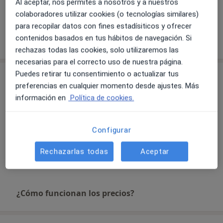
Al aceptar, nos permites a nosotros y a nuestros
Ver galería (2)
colaboradores utilizar cookies (o tecnologías similares)
para recopilar datos con fines estadísiticos y ofrecer
Mostrar más detalles
contenidos basados en tus hábitos de navegación. Si
sobre la experiencia
rechazas todas las cookies, solo utilizaremos las
necesarias para el correcto uso de nuestra página.
Puedes retirar tu consentimiento o actualizar tus
Servicios y precios
preferencias en cualquier momento desde ajustes. Más
Primera visita Oftalmología
información en
Política de cookies.
Reservar cita
Detalles
Configurar
Visitas sucesivas Oftalmología
Reservar cita
Detalles
Rechazarlas todas
Aceptar
¿Cómo funcionan los precios?