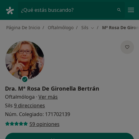
Men
¿Qué estás buscando?
Página De Inicio
Oftalmólogo
Sils
Mª Rosa De Giron
Cambiar de ciudad
Dra.
Mª Rosa De Gironella Bertrán
sobre las especializaciones
Oftalmóloga
·
Ver más
Sils
9 direcciones
Núm. Colegiado: 171702139
59 opiniones