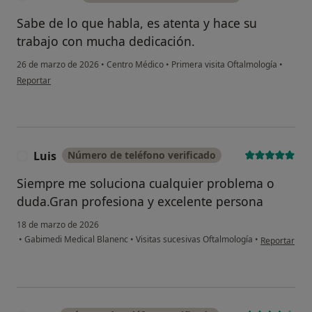
Sabe de lo que habla, es atenta y hace su
trabajo con mucha dedicación.
26 de marzo de 2026
•
Centro Médico
•
Primera visita Oftalmología
•
en opinión del usuario Tatiana
Reportar
Luis
Número de teléfono verificado
L
Siempre me soluciona cualquier problema o
duda.Gran profesiona y excelente persona
18 de marzo de 2026
en opinión de
•
Gabimedi Medical Blanenc
•
Visitas sucesivas Oftalmología
•
Reportar