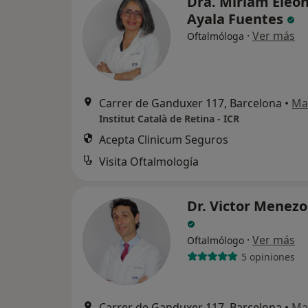
Dra. Miriam Eleo
Ayala Fuentes
·
Ver más
Oftalmóloga
Carrer de Ganduxer 117, Barcelona
•
Ma
Institut Català de Retina - ICR
Acepta Clinicum Seguros
Visita Oftalmología
Dr. Victor Menezo
·
Ver más
Oftalmólogo
5 opiniones
Carrer de Ganduxer 117, Barcelona
•
Ma