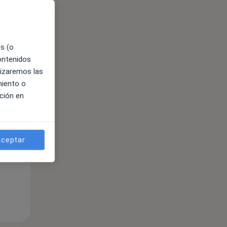
es (o
contenidos
ible
lizaremos las
miento o
ción en
ceptar