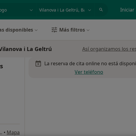
dad, enfermedad o nombre
p. ej. Madrid
Iniciar
as disponibles
Más filtros
ilanova i La Geltrú
Así organizamos los re
La reserva de cita online no está dispon
s
Ver teléfono
83 (Local D), Vilanova i La Geltrú
•
Mapa