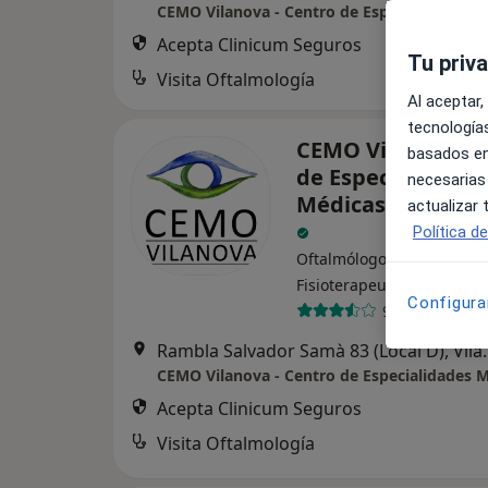
Acepta Clinicum Seguros
Tu priv
Visita Oftalmología
Al aceptar,
tecnologías
CEMO Vilanova - 
basados en
de Especialidades
necesarias
Médicas y Oftalm
actualizar
Política d
Oftalmólogo, Dermatólogo
·
Ver más
Fisioterapeuta
Configura
9 opiniones
Rambla Salvador Samà 
Acepta Clinicum Seguros
Visita Oftalmología