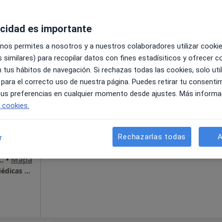
CEMO Vilanova - Centro de Especialidades Médicas y Oftalmología
acidad es importante
 nos permites a nosotros y a nuestros colaboradores utilizar cooki
 similares) para recopilar datos con fines estadísiticos y ofrecer 
La reserva de cita online no está dispon
Centro
 tus hábitos de navegación. Si rechazas todas las cookies, solo uti
Mostrar perfil
 para el correcto uso de nuestra página. Puedes retirar tu consenti
ología
 tus preferencias en cualquier momento desde ajustes. Más informa
e cookies.
,
Rechazarlas todas
A
r
83 (Local D), Vilanova i La Geltrú
•
Mapa
CEMO Vilanova - Centro de Especialidades Médicas y Oftalmología