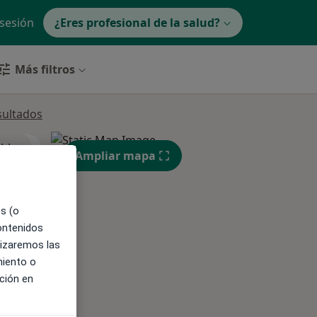
 sesión
¿Eres profesional de la salud?
Más filtros
sultados
ible
Ampliar mapa
es (o
contenidos
lizaremos las
miento o
ción en