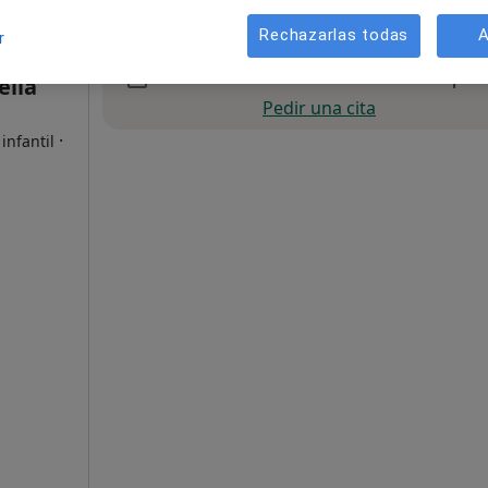
Rechazarlas todas
A
r
La reserva de cita online no está dispon
ellà
Pedir una cita
·
infantil