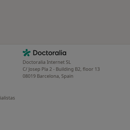
Contacto
Doctoralia - Página de inicio
Doctoralia Internet SL
C/ Josep Pla 2 - Building B2, floor 13
08019 Barcelona, Spain
alistas