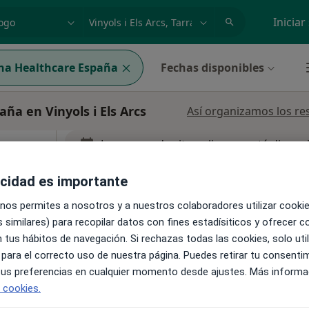
dad, enfermedad o nombre
p. ej. Madrid
Iniciar
na Healthcare España
Fechas disponibles
ña en Vinyols i Els Arcs
Así organizamos los re
La reserva de cita online no está dispon
Pedir una cita
acidad es importante
 nos permites a nosotros y a nuestros colaboradores utilizar cooki
 similares) para recopilar datos con fines estadísiticos y ofrecer 
 tus hábitos de navegación. Si rechazas todas las cookies, solo uti
aña, Vinyols i Els Arcs
•
Mapa
 para el correcto uso de nuestra página. Puedes retirar tu consenti
 tus preferencias en cualquier momento desde ajustes. Más informa
e cookies.