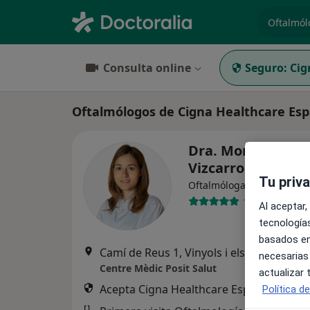
especiali
Consulta online
Seguro:
Cig
Oftalmólogos de Cigna Healthcare Espa
Dra. Montserrat
Vizcarro Jaime
Tu priv
·
Ver más
Oftalmóloga
157 opiniones
Al aceptar,
tecnologías
basados en
Camí de Reus 1, Vinyols i els Arcs, Tarragona, Esp
necesarias
Centre Mèdic Posit Salut
actualizar
Acepta Cigna Healthcare España
Política d