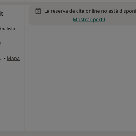
La reserva de cita online no está dispon
it
Mostrar perfil
Analista
s
aña, Vinyols i Els Arcs
•
Mapa