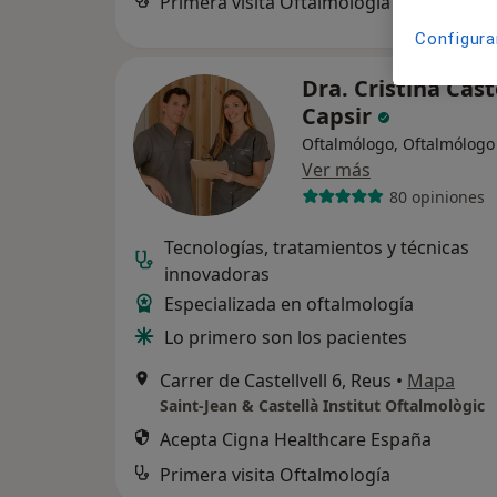
Primera visita Oftalmología
Configura
Dra. Cristina Cast
Capsir
Oftalmólogo, Oftalmólogo 
Ver más
80 opiniones
Tecnologías, tratamientos y técnicas
innovadoras
Especializada en oftalmología
Lo primero son los pacientes
Carrer de Castellvell 6, Reus
•
Mapa
Saint-Jean & Castellà Institut Oftalmològic
Acepta Cigna Healthcare España
Primera visita Oftalmología