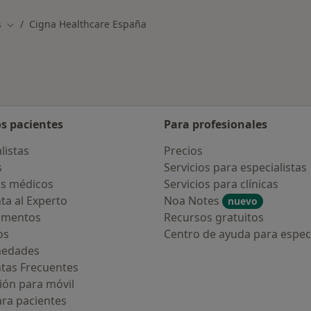
s
Cigna Healthcare España
Cambiar de ciudad
os pacientes
Para profesionales
listas
Precios
s
Servicios para especialistas
s médicos
Servicios para clínicas
ta al Experto
Noa Notes
nuevo
amentos
Recursos gratuitos
os
Centro de ayuda para especi
medades
tas Frecuentes
ión para móvil
ara pacientes