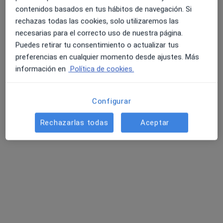
contenidos basados en tus hábitos de navegación. Si
rechazas todas las cookies, solo utilizaremos las
necesarias para el correcto uso de nuestra página.
Puedes retirar tu consentimiento o actualizar tus
preferencias en cualquier momento desde ajustes. Más
Guillermo Ramos Óptico
información en
Política de cookies.
Óptico
537 opiniones
Configurar
C. Escultor Marín Higuero 11, Echeverria de El Palo, Málaga
•
Mapa
Rechazarlas todas
Aceptar
Guillermo Ramos Óptico
Primera visita Óptica
45 €
Mostrar más servicios
Guillermo Ramos
Francisco Javier
Sandra Ramos Calvo
Rodríguez
Peregrin Gonzalez
Óptico
Óptico
Óptico