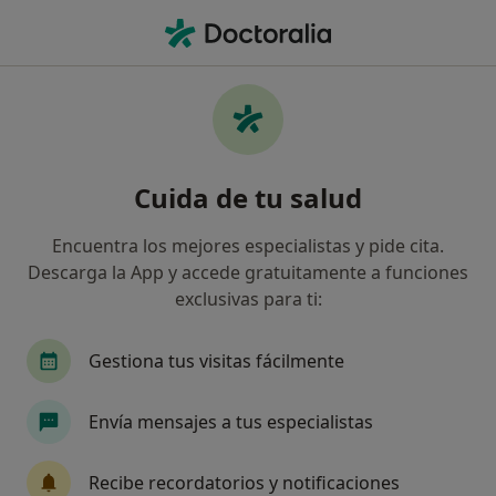
Men
Óptico • Málaga-Este, Málaga, Málaga
Filtros
Seguro
Mapa
Ópticos en Málaga-Este, Málaga
Cuida de tu salud
Así organizamos los resultados
Encuentra los mejores especialistas y pide cita.
Descarga la App y accede gratuitamente a funciones
¿Cuál es tu compañía aseguradora?
exclusivas para ti:
Adeslas
ABANCA
Acunsa
Adeslas den
Gestiona tus visitas fácilmente
Envía mensajes a tus especialistas
Recibe recordatorios y notificaciones