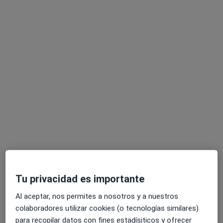
Sandra Ramos Calvo
·
Ver más
Óptica
67 opiniones
Dirección
Online
C. Escultor Marín Higuero 11, Echeverria de El Palo, Málaga
•
Mapa
Guillermo Ramos Óptico
Primera visita Óptica
45 €
Este especialista no ofrece reserva de cita online en esta dirección.
Tu privacidad es importante
Pedir una cita
Al aceptar, nos permites a nosotros y a nuestros
colaboradores utilizar cookies (o tecnologías similares)
para recopilar datos con fines estadísiticos y ofrecer