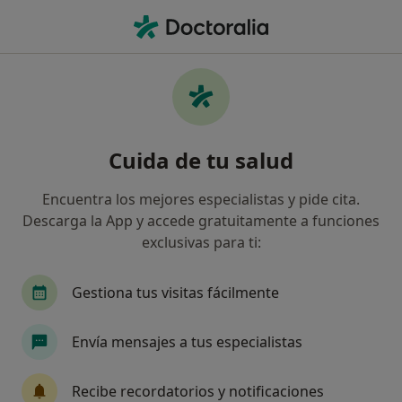
Men
Osteópata • Palma de Mallorca, Islas Baleares
Filtros
Seguro
Mapa
Osteópatas en Palma de Mallorca
Cuida de tu salud
Así organizamos los resultados
Encuentra los mejores especialistas y pide cita.
Descarga la App y accede gratuitamente a funciones
¿Cuál es tu compañía aseguradora?
exclusivas para ti:
Gestiona tus visitas fácilmente
Envía mensajes a tus especialistas
Recibe recordatorios y notificaciones