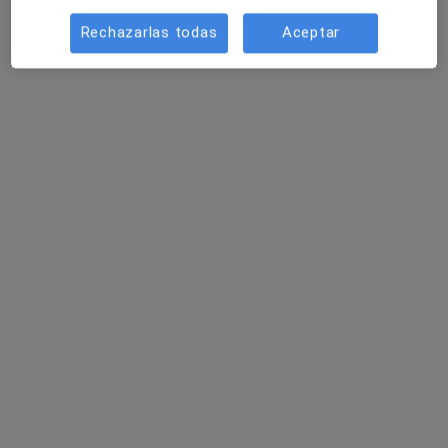
Alipta Fisioterapia y Osteopatía
Rechazarlas todas
Aceptar
Osteópata, Fisioterapeuta
281 opiniones
C/ Arxiduc Lluís Salvador 118, Palma de Mallorca
•
Mapa
Alipta Fisioterapia y Osteopatía
Ningún profesional de este centro tiene citas disponibles
Mostrar perfil
Bover Langley Fisioterapia