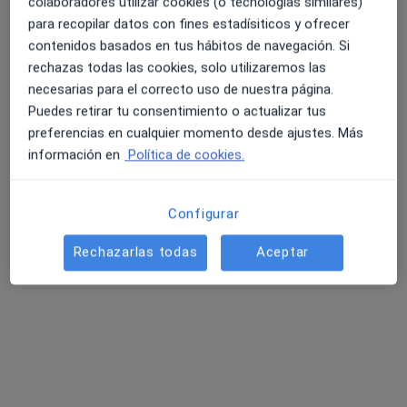
5 opiniones
colaboradores utilizar cookies (o tecnologías similares)
para recopilar datos con fines estadísiticos y ofrecer
Avd de la Ilustración 6 Edificio Astarte, Cádiz
•
Mapa
contenidos basados en tus hábitos de navegación. Si
Consultorio privado
4.6 y 4.8 de valoración media en Google Play y Apple
rechazas todas las cookies, solo utilizaremos las
Acepta Previsora General
Store
necesarias para el correcto uso de nuestra página.
Primera visita Otorrinolaringología
Puedes retirar tu consentimiento o actualizar tus
preferencias en cualquier momento desde ajustes. Más
Este especialista no ofrece reserva de cita online en esta dirección.
información en
Política de cookies.
Pedir una cita
Configurar
Rechazarlas todas
Aceptar
Búsquedas relacionadas
Otros especialistas de Previsora General
Ginecólogos de Previsora General en Cádiz
Patólogos de Previsora General en Cádiz
Traumatólogos de Previsora General en Cádiz